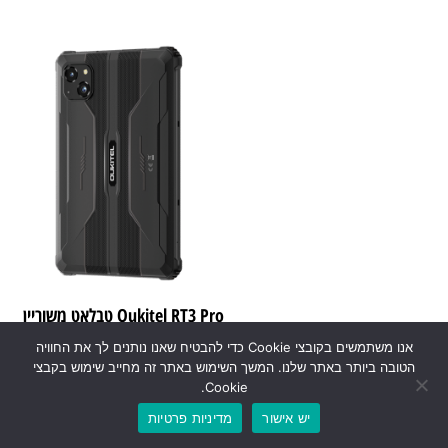
Oukitel RT3 Pro טבלאט משוריין
עם ביצועים מתקדמים
אנו משתמשים בקובצי Cookie כדי להבטיח שאנו נותנים לך את החוויה
הטובה ביותר באתר שלנו. המשך השימוש באתר זה מחייב שימוש בקבצי
₪
1,108.00
Cookie.
יש אישור
מדיניות פרטיות
0
₪
0.00
הוספה לסל