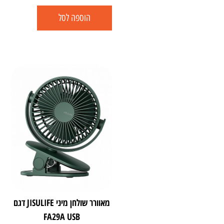
הוספה לסל
מאוורר שולחן מיני JISULIFE דגם
FA29A USB