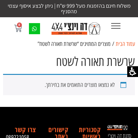
משלוח חינם בהזמנות מעל 999 ש"ח | ניתן לבצע איסוף עצמי
מהסניף
0
עמוד הבית
/ מוצרים המתויגים “שרשרת תאורה לשטח”
שרשרת תאורה לשטח
לא נמצאו מוצרים התואמים את בחירתך.
קטגוריות
קישורים
צרו קשר
ראשיות
באתר
סדנת דה וינצ'י
089221058