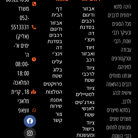
הינה סדנא
אבזור
דף
משרד
ייחודית לרכבים
ודיגום
הבית
052-
רכבים
אבזור
מכל הסוגים
בסדנת
5513331
ודיגום
ובעיקר רכבי
דה
רכבים
(אליק)
וינצ׳י
שטח, רכבי
בסדנת
ימים א'-
זיווד
דה
עבודה
ואבזור
וינצ׳י
ה'
וטרקטורונים
רכב
עלינו
08:00-
למיניהם.
ציוד
בלוג
18:00
לרכבי
אנחנו מזוודים
שטח
שטח
המלאכה
רכבים בהתאמה
פרויקטים
ציוד
המלצות
18, קרית
אישית לנהג
למטיילים
אמנת
ולרכב.
מלאכי
גאדג'טים
שירות
לאנשי
בסדנא מייצרים
ווצאפ
צור
שטח
מוצרים שונים
קשר
ציוד
ומגוונים לתחום
בישול
ומעשנות
רכבי השטח,