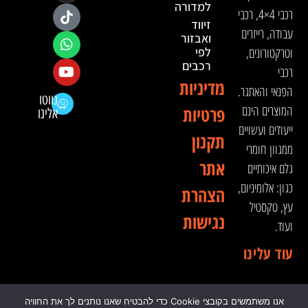
למדורה
רכבי 4×4, רכבי
זיווד
עבודה, רייזרים
ואבזור
וטרקטורונים,
לפי
רכבים
רכבי
מדיניות
הפנאי והאתגר.
נווטו
המוצרים הינם
פרטיות
אלינו
ייעודים ועשויים
תקנון
ממגוון חומרי
אתר
גלם איכותיים
כגון: אלומיניום,
הצהרת
עץ, טקסטיל
נגישות
ועוד.
עוד עלינו
אנו משתמשים בקובצי Cookie כדי להבטיח שאנו נותנים לך את החוויה