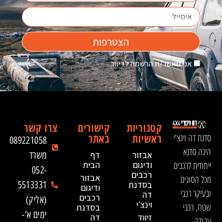
סדנאת נהיגה נכונה
הצטרפות
אני מאשר/ת הרשמה לדיוור
קטגוריות
קישורים
צרו קשר
ראשיות
באתר
סדנת דה וינצ'י
089221058
הינה סדנא
אבזור
דף
משרד
ייחודית לרכבים
ודיגום
הבית
052-
רכבים
אבזור
מכל הסוגים
בסדנת
5513331
ודיגום
ובעיקר רכבי
דה
רכבים
(אליק)
וינצ׳י
שטח, רכבי
בסדנת
ימים א'-
זיווד
דה
עבודה