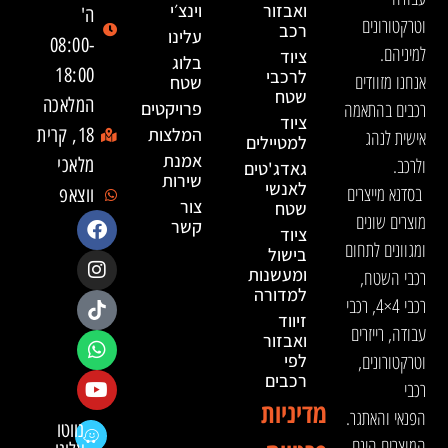
ואבזור
וינצ׳י
ה'
וטרקטורונים
רכב
עלינו
08:00-
למיניהם.
ציוד
בלוג
18:00
לרכבי
אנחנו מזוודים
שטח
שטח
המלאכה
רכבים בהתאמה
פרויקטים
ציוד
המלצות
18, קרית
אישית לנהג
למטיילים
אמנת
ולרכב.
מלאכי
גאדג'טים
שירות
לאנשי
בסדנא מייצרים
ווצאפ
צור
שטח
מוצרים שונים
קשר
ציוד
ומגוונים לתחום
בישול
ומעשנות
רכבי השטח,
למדורה
רכבי 4×4, רכבי
זיווד
עבודה, רייזרים
ואבזור
וטרקטורונים,
לפי
רכבים
רכבי
מדיניות
הפנאי והאתגר.
נווטו
המוצרים הינם