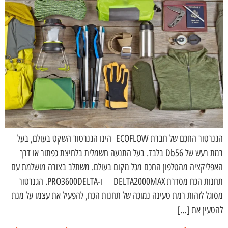
הגנרטור החכם של חברת ECOFLOW הינו הגנרטור השקט בעולם, בעל
רמת רעש של Db56 בלבד. בעל התנעה חשמלית בלחיצת כפתור או דרך
האפליקציה מהטלפון החכם מכל מקום בעולם. משתלב בצורה מושלמת עם
תחנות הכח מסדרת DELTA2000MAX ו-PRO3600DELTA. הגנרטור
מסוגל לזהות רמת טעינה נמוכה של תחנות הכח, להפעיל את עצמו על מנת
להטעין את […]