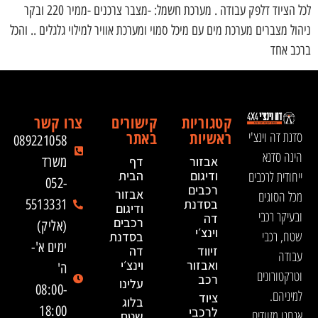
לכל הציוד דלפק עבודה . מערכת חשמל: -מצבר צרכנים -ממיר 220 ובקר
ניהול מצברים מערכת מים עם מיכל סמוי ומערכת אוויר למילוי גלגלים .. והכל
ברכב אחד
קטגוריות
קישורים
צרו קשר
ראשיות
באתר
סדנת דה וינצ'י
089221058
הינה סדנא
אבזור
דף
משרד
ייחודית לרכבים
ודיגום
הבית
052-
רכבים
אבזור
מכל הסוגים
בסדנת
5513331
ודיגום
ובעיקר רכבי
דה
רכבים
(אליק)
וינצ׳י
שטח, רכבי
בסדנת
ימים א'-
זיווד
דה
עבודה
ואבזור
וינצ׳י
ה'
וטרקטורונים
רכב
עלינו
08:00-
למיניהם.
ציוד
בלוג
18:00
לרכבי
אנחנו מזוודים
שטח