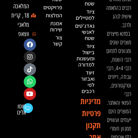
שטח
המלאכה
רכבים בהתאמה
פרויקטים
ציוד
המלצות
18, קרית
אישית לנהג
למטיילים
אמנת
ולרכב.
מלאכי
גאדג'טים
שירות
לאנשי
בסדנא מייצרים
ווצאפ
צור
שטח
מוצרים שונים
קשר
ציוד
ומגוונים לתחום
בישול
ומעשנות
רכבי השטח,
למדורה
רכבי 4×4, רכבי
זיווד
עבודה, רייזרים
ואבזור
וטרקטורונים,
לפי
רכבים
רכבי
מדיניות
הפנאי והאתגר.
נווטו
המוצרים הינם
פרטיות
אלינו
ייעודים ועשויים
תקנון
ממגוון חומרי
אתר
גלם איכותיים