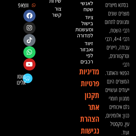
שירות
לאנשי
בסדנא מייצרים
ווצאפ
צור
שטח
מוצרים שונים
קשר
ציוד
ומגוונים לתחום
בישול
ומעשנות
רכבי השטח,
למדורה
רכבי 4×4, רכבי
זיווד
עבודה, רייזרים
ואבזור
וטרקטורונים,
לפי
רכבים
רכבי
מדיניות
הפנאי והאתגר.
נווטו
המוצרים הינם
פרטיות
אלינו
ייעודים ועשויים
תקנון
ממגוון חומרי
אתר
גלם איכותיים
כגון: אלומיניום,
הצהרת
עץ, טקסטיל
נגישות
ועוד.