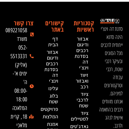
קטגוריות
קישורים
צרו קשר
ראשיות
באתר
סדנת דה וינצ'י
089221058
הינה סדנא
אבזור
דף
משרד
ייחודית לרכבים
ודיגום
הבית
052-
רכבים
אבזור
מכל הסוגים
בסדנת
5513331
ודיגום
ובעיקר רכבי
דה
רכבים
(אליק)
וינצ׳י
שטח, רכבי
בסדנת
ימים א'-
זיווד
דה
עבודה
ואבזור
וינצ׳י
ה'
וטרקטורונים
רכב
עלינו
08:00-
למיניהם.
ציוד
בלוג
18:00
לרכבי
אנחנו מזוודים
שטח
שטח
המלאכה
רכבים בהתאמה
פרויקטים
ציוד
המלצות
18, קרית
אישית לנהג
למטיילים
אמנת
ולרכב.
מלאכי
גאדג'טים