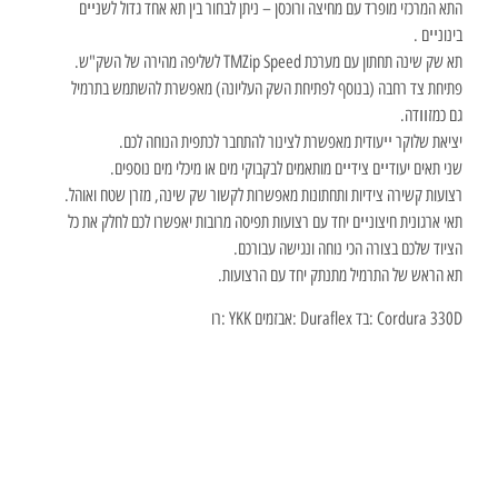
התא המרכזי מופרד עם מחיצה ורוכסן – ניתן לבחור בין תא אחד גדול לשנײם
בינונײם .
תא שק שינה תחתון עם מערכת TMZip Speed לשליפה מהירה של השק"ש.
פתיחת צד רחבה (בנוסף לפתיחת השק העליונה) מאפשרת להשתמש בתרמיל
גם כמזװדה.
יציאת שלוקר ײעודית מאפשרת לצינור להתחבר לכתפית הנוחה לכם.
שני תאים יעודײם צידײם מותאמים לבקבוקי מים או מיכלי מים נוספים.
רצועות קשירה צידיות ותחתונות מאפשרות לקשור שק שינה, מזרן שטח ואוהל.
תאי ארגונית חיצונײם יחד עם רצועות תפיסה מרובות יאפשרו לכם לחלק את כל
הציוד שלכם בצורה הכי נוחה ונגישה עבורכם.
תא הראש של התרמיל מתנתק יחד עם הרצועות.
Cordura 330D :בד Duraflex :אבזמים YKK :רו