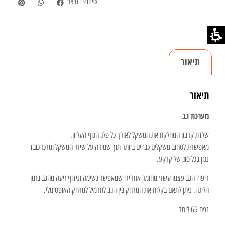
שיתוף המוצר:
תיאור
תיאור
מערכת גב
שלדת קרבון המחלקת את המשקל לאורך כל פלג הגוף העליון.
מאפשרת לסחוב משקלים כבדים ביותר תוך שמירה על שיװי המשקל ומרכז כובד
נכון בכל סוג של קרקע.
ריפוד הגב עצמו עשױ מחומר אװרירי שמאפשר נשימה ונידוף זיעה מהגב בזמן
הליכה. ניתן לתאם בקלות את המרחק בין הגב לתרמיל למרחק האופטימלי.
נפח 65 ליטר