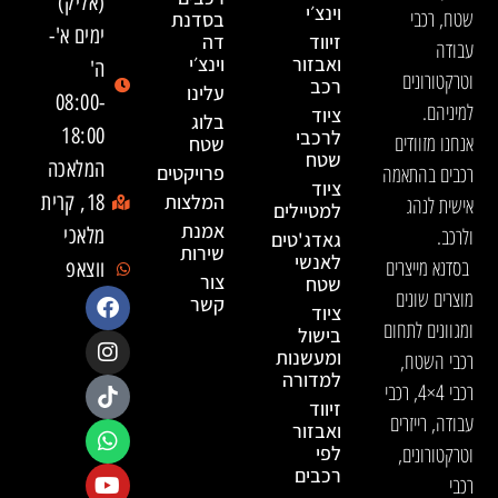
(אליק)
וינצ׳י
שטח, רכבי
בסדנת
ימים א'-
זיווד
דה
עבודה
ואבזור
וינצ׳י
ה'
וטרקטורונים
רכב
עלינו
08:00-
למיניהם.
ציוד
בלוג
18:00
לרכבי
אנחנו מזוודים
שטח
שטח
המלאכה
רכבים בהתאמה
פרויקטים
ציוד
המלצות
18, קרית
אישית לנהג
למטיילים
אמנת
ולרכב.
מלאכי
גאדג'טים
שירות
לאנשי
בסדנא מייצרים
ווצאפ
צור
שטח
מוצרים שונים
קשר
ציוד
ומגוונים לתחום
בישול
ומעשנות
רכבי השטח,
למדורה
רכבי 4×4, רכבי
זיווד
עבודה, רייזרים
ואבזור
וטרקטורונים,
לפי
רכבים
רכבי