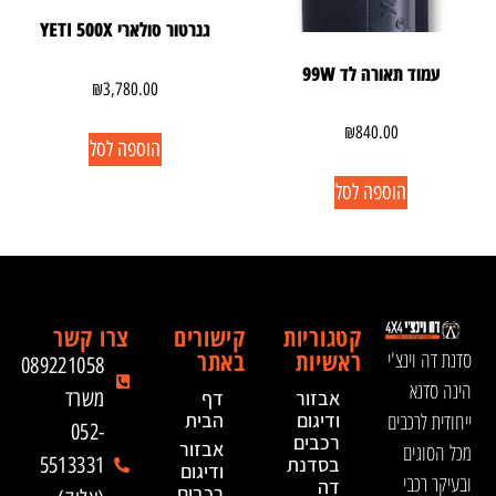
גנרטור סולארי YETI 500X
עמוד תאורה לד 99W
₪
3,780.00
₪
840.00
הוספה לסל
הוספה לסל
קטגוריות
קישורים
צרו קשר
ראשיות
באתר
סדנת דה וינצ'י
089221058
הינה סדנא
אבזור
דף
משרד
ייחודית לרכבים
ודיגום
הבית
052-
רכבים
אבזור
מכל הסוגים
בסדנת
5513331
ודיגום
ובעיקר רכבי
דה
רכבים