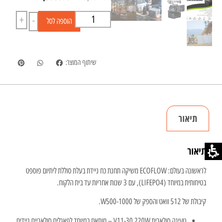
+
-
הוספה לסל
שיתוף המוצר:
תיאור
תיאור
לראשונה בעולם: ECOFLOW משיקה תחנת כח ניידת בעלת סוללת ליתיום פוספט
בטיחותית במיוחד (LIFEPO4), עם 3 שנות אחריות עד בית הלקוח.
קיבולת של 512 וואט והספק של W500-1000.
טעינה סולארית V11-30 220W – מותאם במיוחד לפאנלים סולאריים ניידים