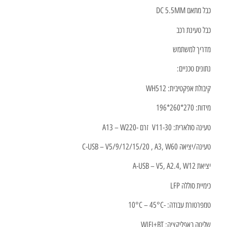
כבל מתאם DC 5.5MM
כבל טעינת רכב
מדריך למשתמש
נתונים טכניים:
קיבולת אפקטיבית: WH512
מידות: 270*260*196
טעינה סולארית: V11-30 זרם -A13 – W220
טעינה/יציאה C-USB – V5/9/12/15/20 , A3, W60
יציאת A-USB – V5, A2.4, W12
כימיית סוללה LFP
טמפרטורת עבודה:
-10°C – 45°C
שליטה באפליקציה: WIFI+BT