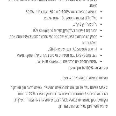
לשטח.
הטעינה המהירה ביותר 0-100% תוך 60 דקות בלבד. 500W
סוללת LFP הבטוחה מספקת 10 שנות שימוש.
קל משקל רק 6 ק"ג.
תחנת כוח ראשונה בעלת תקן בטיחות TÜV Rheinland.
הספק מוגבר במצב BOOST של W1000 שמסוגל להפעיל 99% מהמוצרים
האלקטרוניים
4 דרכים לטעינה: AC, רכב, שמש ו-USB-C.
מצב EPS <30ms עבור מכשירים חיוניים במקרים של הפסקות חשמל.
שליטה באפליקציה חכמה עם Bluetooth או Wi-Fi.
טעינה מ- 0-100% תוך שעה
מהירות הטעינה הגבוהה ביותר אי פעם.
RIVER MAX 2 עולה על תקן מהירות הטעינה בתעשייה, טעינה מלאה תוך 60 דקות
בלבד. זה מהיר פי 5 מתחנות כוח ניידות אחרות בשוק ומהיר ב-22% מהדורות
הקודמים. טען במלואו את RIVER MAX 2 בזמן שאתה אורז את המזוודות שלך, כך
שתמיד תהיה מוכן לטיול של הרגע האחרון.