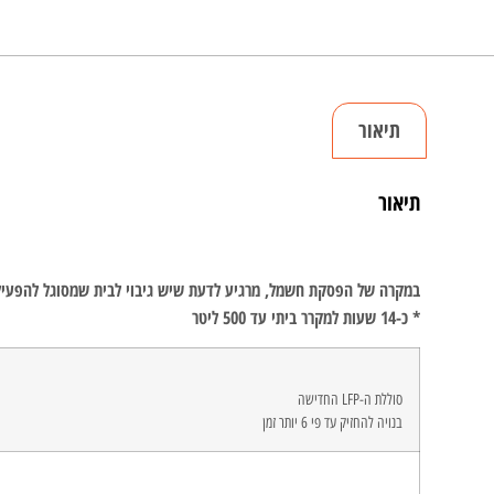
תיאור
תיאור
במקרה של הפסקת חשמל, מרגיע לדעת שיש גיבוי לבית שמסוגל להפעיל מכשירים גדולים וחיוניים בבית. תחנת הכוח הניידת  2
* כ-14 שעות למקרר ביתי עד 500 ליטר
סוללת ה-LFP החדישה
בנויה להחזיק עד פי 6 יותר זמן