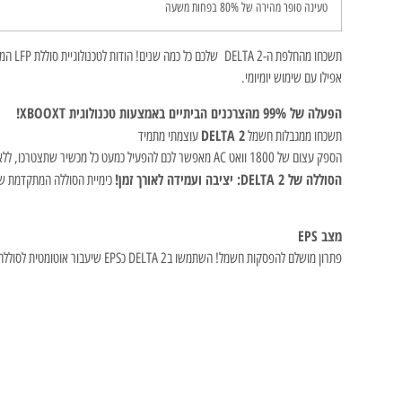
טעינה סופר מהירה של 80% בפחות משעה
תשכחו מהחלפת ה-DELTA 2 שלכם כל כמה שנים! הודות לטכנולוגיית סוללת LFP המתקדמת שלו, תחנת הכוח הזו מתגאה באורך חיים מרשים של 3,000 מחזורי טעינה מלאים עד לירידה ל-80% מהקיבולת. זה אומר
אפילו עם שימוש יומיומי.
הפעלה של 99% מהצרכנים הביתיים באמצעות טכנולוגית XBOOXT!
DELTA 2
תשכחו ממגבלות חשמל
עוצמתי מתמיד
הספק עצום של 1800 וואט AC מאפשר לכם להפעיל כמעט כל מכשיר שתצטרכו, ללא חשש ועם טכנולוגיית ה-X-Boost המתקדמת, תוכלו להפעיל גם מכשירים רבי עוצמה עד 2200 וואט בבטחה!
הסוללה של DELTA 2: יציבה ועמידה לאורך זמן!
כימיית הסוללה המתקדמת של DELTA 2 תוכננה במיוחד עבור בטיחות ויציבות. מערכת ניהול הסוללה החכמה מוודאת שהסוללה פועלת בצורה בטוחה ל
מצב EPS
פתרון מושלם להפסקות חשמל! השתמשו בDELTA 2 כEPS שיעבור אוטומטית לסוללה במקרה של הפסקת חשמל. מושלם לציוד מחשוב ואלקטרוניקה שצריך להמשיך לעבוד גם בזמן הפסקת חשמל