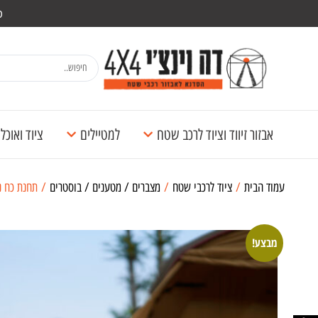
מש
אבזור זיווד וציוד לרכב שטח
למטיילים
ציוד ואוכ
עמוד הבית
/
ציוד לרכבי שטח
/
מצברים / מטענים / בוסטרים
/ תחנת כח ניידת ECOFLOW DELTA 2 LIFEPO4 קיבולת
מבצע!