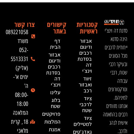
קטגוריות
קישורים
צרו קשר
ראשיות
באתר
סדנת דה וינצ'י
089221058
הינה סדנא
אבזור
דף
משרד
ייחודית לרכבים
ודיגום
הבית
052-
רכבים
אבזור
מכל הסוגים
בסדנת
5513331
ודיגום
ובעיקר רכבי
דה
רכבים
(אליק)
וינצ׳י
שטח, רכבי
בסדנת
ימים א'-
זיווד
דה
עבודה
ואבזור
וינצ׳י
ה'
וטרקטורונים
רכב
עלינו
08:00-
למיניהם.
ציוד
בלוג
18:00
לרכבי
אנחנו מזוודים
שטח
שטח
המלאכה
רכבים בהתאמה
פרויקטים
ציוד
המלצות
18, קרית
אישית לנהג
למטיילים
אמנת
ולרכב.
מלאכי
גאדג'טים