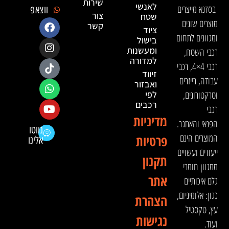
שירות
לאנשי
בסדנא מייצרים
ווצאפ
צור
שטח
מוצרים שונים
קשר
ציוד
ומגוונים לתחום
בישול
ומעשנות
רכבי השטח,
למדורה
רכבי 4×4, רכבי
זיווד
עבודה, רייזרים
ואבזור
וטרקטורונים,
לפי
רכבים
רכבי
מדיניות
הפנאי והאתגר.
נווטו
המוצרים הינם
פרטיות
אלינו
ייעודים ועשויים
תקנון
ממגוון חומרי
אתר
גלם איכותיים
כגון: אלומיניום,
הצהרת
עץ, טקסטיל
נגישות
ועוד.