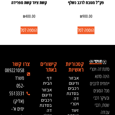
פק"ל מטבח לרכב נשלף
קשת ציוד קשת מפרידה
₪
400.00
₪
900.00
הוספה לסל
הוספה לסל
קטגוריות
קישורים
צרו קשר
ראשיות
באתר
סדנת דה וינצ'י
089221058
הינה סדנא
אבזור
דף
משרד
ייחודית לרכבים
ודיגום
הבית
052-
רכבים
אבזור
מכל הסוגים
בסדנת
5513331
ודיגום
ובעיקר רכבי
דה
רכבים
(אליק)
וינצ׳י
שטח, רכבי
בסדנת
ימים א'-
זיווד
דה
עבודה