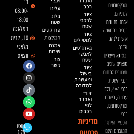
ואבזור
וינצ׳י
ה'
וטרקטורונים
רכב
עלינו
08:00-
למיניהם.
ציוד
בלוג
18:00
לרכבי
אנחנו מזוודים
שטח
שטח
המלאכה
רכבים בהתאמה
פרויקטים
ציוד
המלצות
18, קרית
אישית לנהג
למטיילים
אמנת
ולרכב.
מלאכי
גאדג'טים
שירות
לאנשי
בסדנא מייצרים
ווצאפ
צור
שטח
מוצרים שונים
קשר
ציוד
ומגוונים לתחום
בישול
ומעשנות
רכבי השטח,
למדורה
רכבי 4×4, רכבי
זיווד
עבודה, רייזרים
ואבזור
וטרקטורונים,
לפי
רכבים
רכבי
מדיניות
הפנאי והאתגר.
נווטו
המוצרים הינם
פרטיות
אלינו