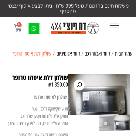
משלוח חינם בהזמנות מעל 999 ש"ח | ניתן לבצע איסוף עצמי
מהסניף
0
עמוד הבית
/
זיווד ואבזור רכב
/
זיווד אלומיניום
/ שולחן דלת איסוזו טרופר
שולחן דלת איסוזו טרופר
₪
1,350.00
שולחן לאיסוזו טרופר
מגש שקשוקה לרכבי שטח
מותקן ע"ג דלת תא מטען של הרכב
התקנה ע"י ברגים, ניתן לפרק במידת הצורך.
השולחן נפתח למצב אנכי 90 מעלות