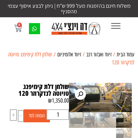
משלוח חינם בהזמנות מעל 999 ש"ח | ניתן לבצע איסוף עצמי
מהסניף
0
עמוד הבית
/
זיווד ואבזור רכב
/
זיווד אלומיניום
/ שולחן דלת קימיפנג טויוטה
לנדקרוזר 120
שולחן דלת קימיפנג
טויוטה לנדקרוזר 120
₪
1,350.00
+
-
הוספה לסל