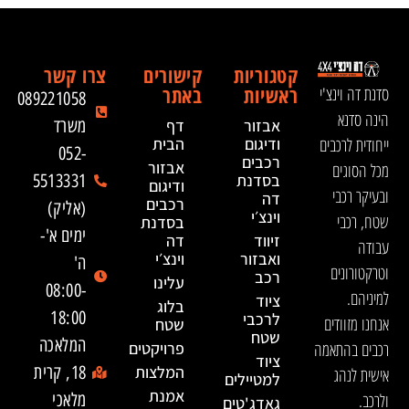
קטגוריות
קישורים
צרו קשר
ראשיות
באתר
סדנת דה וינצ'י
089221058
הינה סדנא
אבזור
דף
משרד
ייחודית לרכבים
ודיגום
הבית
052-
רכבים
אבזור
מכל הסוגים
בסדנת
5513331
ודיגום
ובעיקר רכבי
דה
רכבים
(אליק)
וינצ׳י
שטח, רכבי
בסדנת
ימים א'-
זיווד
דה
עבודה
ואבזור
וינצ׳י
ה'
וטרקטורונים
רכב
עלינו
08:00-
למיניהם.
ציוד
בלוג
18:00
לרכבי
אנחנו מזוודים
שטח
שטח
המלאכה
רכבים בהתאמה
פרויקטים
ציוד
המלצות
18, קרית
אישית לנהג
למטיילים
אמנת
ולרכב.
מלאכי
גאדג'טים