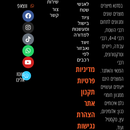
שירות
לאנשי
בסדנא מייצרים
ווצאפ
צור
שטח
מוצרים שונים
קשר
ציוד
ומגוונים לתחום
בישול
ומעשנות
רכבי השטח,
למדורה
רכבי 4×4, רכבי
זיווד
עבודה, רייזרים
ואבזור
וטרקטורונים,
לפי
רכבים
רכבי
מדיניות
הפנאי והאתגר.
נווטו
המוצרים הינם
פרטיות
אלינו
ייעודים ועשויים
תקנון
ממגוון חומרי
אתר
גלם איכותיים
כגון: אלומיניום,
הצהרת
עץ, טקסטיל
נגישות
ועוד.