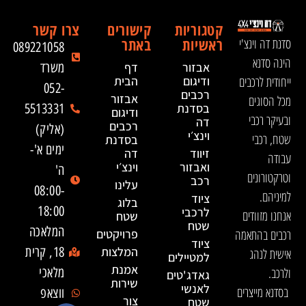
קטגוריות
קישורים
צרו קשר
ראשיות
באתר
סדנת דה וינצ'י
089221058
הינה סדנא
אבזור
דף
משרד
ייחודית לרכבים
ודיגום
הבית
052-
רכבים
אבזור
מכל הסוגים
בסדנת
5513331
ודיגום
ובעיקר רכבי
דה
רכבים
(אליק)
וינצ׳י
שטח, רכבי
בסדנת
ימים א'-
זיווד
דה
עבודה
ואבזור
וינצ׳י
ה'
וטרקטורונים
רכב
עלינו
08:00-
למיניהם.
ציוד
בלוג
18:00
לרכבי
אנחנו מזוודים
שטח
שטח
המלאכה
רכבים בהתאמה
פרויקטים
ציוד
המלצות
18, קרית
אישית לנהג
למטיילים
אמנת
ולרכב.
מלאכי
גאדג'טים
שירות
לאנשי
בסדנא מייצרים
ווצאפ
צור
שטח