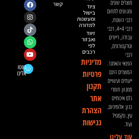
מוצרים שונים
קשר
ציוד
ומגוונים לתחום
בישול
ומעשנות
רכבי השטח,
למדורה
רכבי 4×4, רכבי
זיווד
עבודה, רייזרים
ואבזור
וטרקטורונים,
לפי
רכבים
רכבי
מדיניות
הפנאי והאתגר.
נווטו
המוצרים הינם
פרטיות
אלינו
ייעודים ועשויים
תקנון
ממגוון חומרי
אתר
גלם איכותיים
כגון: אלומיניום,
הצהרת
עץ, טקסטיל
נגישות
ועוד.
עוד עלינו