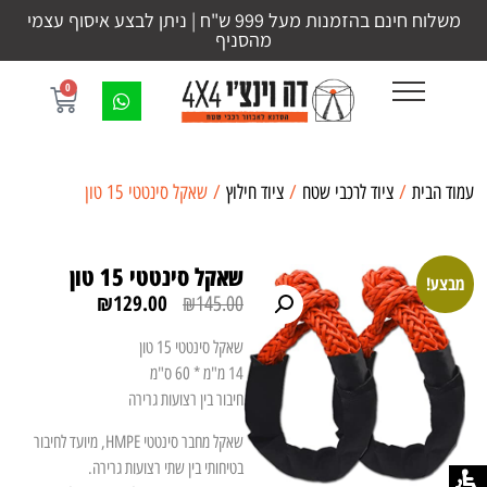
משלוח חינם בהזמנות מעל 999 ש"ח | ניתן לבצע איסוף עצמי
מהסניף
0
עמוד הבית
/
ציוד לרכבי שטח
/
ציוד חילוץ
/ שאקל סינטטי 15 טון
שאקל סינטטי 15 טון
מבצע!
₪
129.00
₪
145.00
שאקל סינטטי 15 טון
14 מ"מ * 60 ס"מ
חיבור בין רצועות גרירה
שאקל מחבר סינטטי HMPE, מיועד לחיבור
בטיחותי בין שתי רצועות גרירה.