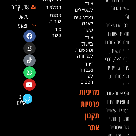
ציוד
המלצות
18, קרית
אישית לנהג
למטיילים
אמנת
ולרכב.
מלאכי
גאדג'טים
שירות
לאנשי
בסדנא מייצרים
ווצאפ
צור
שטח
מוצרים שונים
קשר
ציוד
ומגוונים לתחום
בישול
ומעשנות
רכבי השטח,
למדורה
רכבי 4×4, רכבי
זיווד
עבודה, רייזרים
ואבזור
וטרקטורונים,
לפי
רכבים
רכבי
מדיניות
הפנאי והאתגר.
נווטו
המוצרים הינם
פרטיות
אלינו
ייעודים ועשויים
תקנון
ממגוון חומרי
אתר
גלם איכותיים
כגון: אלומיניום,