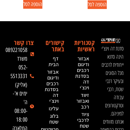
הוספה לסל
הוספה לסל
קטגוריות
קישורים
צרו קשר
ראשיות
באתר
סדנת דה וינצ'י
089221058
הינה סדנא
אבזור
דף
משרד
ייחודית לרכבים
ודיגום
הבית
052-
רכבים
אבזור
מכל הסוגים
בסדנת
5513331
ודיגום
ובעיקר רכבי
דה
רכבים
(אליק)
וינצ׳י
שטח, רכבי
בסדנת
ימים א'-
זיווד
דה
עבודה
ואבזור
וינצ׳י
ה'
וטרקטורונים
רכב
עלינו
08:00-
למיניהם.
ציוד
בלוג
18:00
לרכבי
אנחנו מזוודים
שטח
שטח
המלאכה
רכבים בהתאמה
פרויקטים