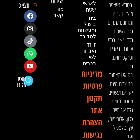
שירות
לאנשי
בסדנא מייצרים
ווצאפ
צור
שטח
מוצרים שונים
קשר
ציוד
ומגוונים לתחום
בישול
ומעשנות
רכבי השטח,
למדורה
רכבי 4×4, רכבי
זיווד
עבודה, רייזרים
ואבזור
וטרקטורונים,
לפי
רכבים
רכבי
מדיניות
הפנאי והאתגר.
נווטו
המוצרים הינם
פרטיות
אלינו
ייעודים ועשויים
תקנון
ממגוון חומרי
אתר
גלם איכותיים
כגון: אלומיניום,
הצהרת
עץ, טקסטיל
נגישות
ועוד.