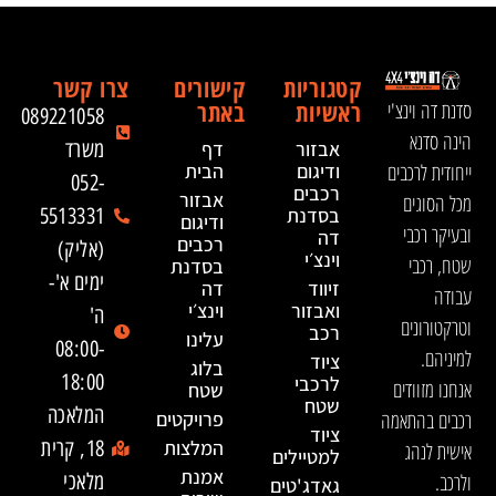
קטגוריות
קישורים
צרו קשר
ראשיות
באתר
סדנת דה וינצ'י
089221058
הינה סדנא
אבזור
דף
משרד
ייחודית לרכבים
ודיגום
הבית
052-
רכבים
אבזור
מכל הסוגים
בסדנת
5513331
ודיגום
ובעיקר רכבי
דה
רכבים
(אליק)
וינצ׳י
שטח, רכבי
בסדנת
ימים א'-
זיווד
דה
עבודה
ואבזור
וינצ׳י
ה'
וטרקטורונים
רכב
עלינו
08:00-
למיניהם.
ציוד
בלוג
18:00
לרכבי
אנחנו מזוודים
שטח
שטח
המלאכה
רכבים בהתאמה
פרויקטים
ציוד
המלצות
18, קרית
אישית לנהג
למטיילים
אמנת
ולרכב.
מלאכי
גאדג'טים