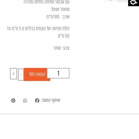
עם אבזםר מתיחה פתיחה מהירה
מחומר אצטל
אורך: 100ס"מ
יכולת תפיסה של עצמים בגדלים מ 5 ס"מ עד
50 ס"מ
צבע: שחור
+
-
הוספה לסל
שיתוף המוצר: