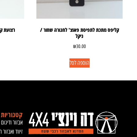
קליפס מתכת לתפיסת פאוצ' לחגורה שחור /
רצועת קשירה 25 ממרו
ניקל
₪
30.00
הוספה לסל
קטגוריות 
אבזור ודיגום 
זיווד ואבזור ר