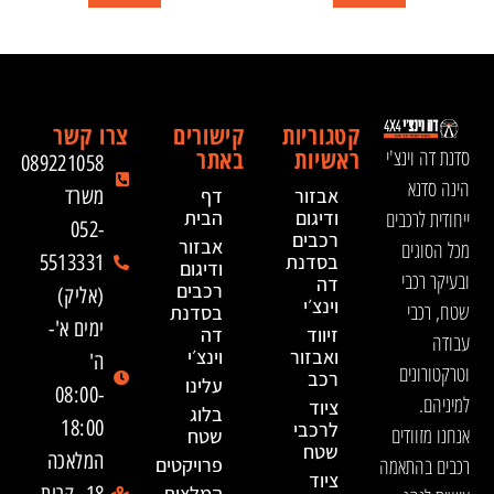
קטגוריות
קישורים
צרו קשר
ראשיות
באתר
סדנת דה וינצ'י
089221058
הינה סדנא
אבזור
דף
משרד
ייחודית לרכבים
ודיגום
הבית
052-
רכבים
אבזור
מכל הסוגים
בסדנת
5513331
ודיגום
ובעיקר רכבי
דה
רכבים
(אליק)
וינצ׳י
שטח, רכבי
בסדנת
ימים א'-
זיווד
דה
עבודה
ואבזור
וינצ׳י
ה'
וטרקטורונים
רכב
עלינו
08:00-
למיניהם.
ציוד
בלוג
18:00
לרכבי
אנחנו מזוודים
שטח
שטח
המלאכה
רכבים בהתאמה
פרויקטים
ציוד
המלצות