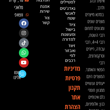
18, קרית
אישית לנהג
למטיילים
אמנת
ולרכב.
מלאכי
גאדג'טים
שירות
לאנשי
בסדנא מייצרים
ווצאפ
צור
שטח
מוצרים שונים
קשר
ציוד
ומגוונים לתחום
בישול
ומעשנות
רכבי השטח,
למדורה
רכבי 4×4, רכבי
זיווד
עבודה, רייזרים
ואבזור
וטרקטורונים,
לפי
רכבים
רכבי
מדיניות
הפנאי והאתגר.
נווטו
המוצרים הינם
פרטיות
אלינו
ייעודים ועשויים
תקנון
ממגוון חומרי
אתר
גלם איכותיים
כגון: אלומיניום,
הצהרת