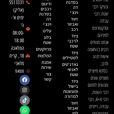
בסדנת
5513331
ודיגום
ובעיקר רכבי
דה
רכבים
(אליק)
וינצ׳י
שטח, רכבי
בסדנת
ימים א'-
זיווד
דה
עבודה
ואבזור
וינצ׳י
ה'
וטרקטורונים
רכב
עלינו
08:00-
למיניהם.
ציוד
בלוג
18:00
לרכבי
אנחנו מזוודים
שטח
שטח
המלאכה
רכבים בהתאמה
פרויקטים
ציוד
המלצות
18, קרית
אישית לנהג
למטיילים
אמנת
ולרכב.
מלאכי
גאדג'טים
שירות
לאנשי
בסדנא מייצרים
ווצאפ
צור
שטח
מוצרים שונים
קשר
ציוד
ומגוונים לתחום
בישול
ומעשנות
רכבי השטח,
למדורה
רכבי 4×4, רכבי
זיווד
עבודה, רייזרים
ואבזור
וטרקטורונים,
לפי