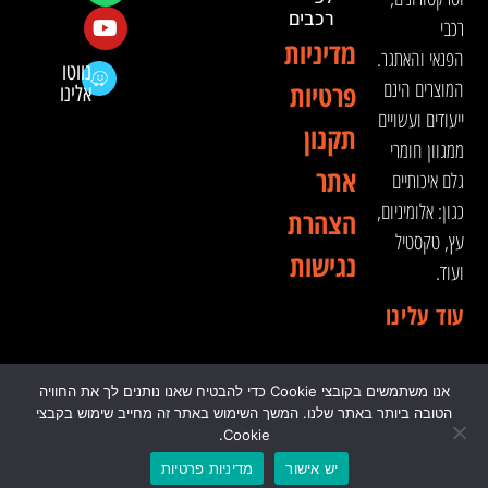
רכבים
רכבי
מדיניות
הפנאי והאתגר.
נווטו
המוצרים הינם
פרטיות
אלינו
ייעודים ועשויים
תקנון
ממגוון חומרי
אתר
גלם איכותיים
כגון: אלומיניום,
הצהרת
עץ, טקסטיל
נגישות
ועוד.
עוד עלינו
אנו משתמשים בקובצי Cookie כדי להבטיח שאנו נותנים לך את החוויה
© 2024 כל הזכויות שמורות לדה וינצ'י - הסדנא לאבזור
הטובה ביותר באתר שלנו. המשך השימוש באתר זה מחייב שימוש בקבצי
רכבי שטח
Cookie.
יש אישור
מדיניות פרטיות
0
₪
0.00