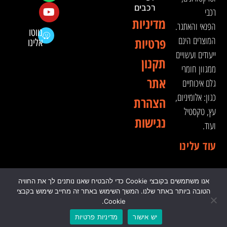
רכבים
רכבי
מדיניות
הפנאי והאתגר.
נווטו
המוצרים הינם
פרטיות
אלינו
ייעודים ועשויים
תקנון
ממגוון חומרי
אתר
גלם איכותיים
כגון: אלומיניום,
הצהרת
עץ, טקסטיל
נגישות
ועוד.
עוד עלינו
אנו משתמשים בקובצי Cookie כדי להבטיח שאנו נותנים לך את החוויה
© 2024 כל הזכויות שמורות לדה וינצ'י - הסדנא לאבזור
הטובה ביותר באתר שלנו. המשך השימוש באתר זה מחייב שימוש בקבצי
רכבי שטח
Cookie.
יש אישור
מדיניות פרטיות
0
₪
0.00