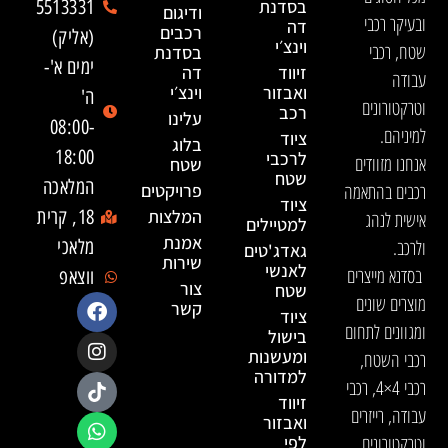
בסדנת
5513331
ודיגום
ובעיקר רכבי
דה
רכבים
(אליק)
וינצ׳י
שטח, רכבי
בסדנת
ימים א'-
זיווד
דה
עבודה
ואבזור
וינצ׳י
ה'
וטרקטורונים
רכב
עלינו
08:00-
למיניהם.
ציוד
בלוג
18:00
לרכבי
אנחנו מזוודים
שטח
שטח
המלאכה
רכבים בהתאמה
פרויקטים
ציוד
המלצות
18, קרית
אישית לנהג
למטיילים
אמנת
ולרכב.
מלאכי
גאדג'טים
שירות
לאנשי
בסדנא מייצרים
ווצאפ
צור
שטח
מוצרים שונים
קשר
ציוד
ומגוונים לתחום
בישול
ומעשנות
רכבי השטח,
למדורה
רכבי 4×4, רכבי
זיווד
עבודה, רייזרים
ואבזור
וטרקטורונים,
לפי