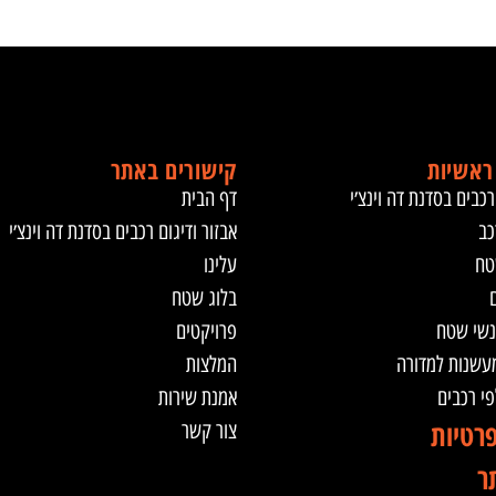
ראשיות
קישורים באתר
רכבים בסדנת דה וינצ׳י
דף הבית
כב
אבזור ודיגום רכבים בסדנת דה וינצ׳י
טח
עלינו
ם
בלוג שטח
נשי שטח
פרויקטים
מעשנות למדורה
המלצות
לפי רכבים
אמנת שירות
פרטיות
צור קשר
ר