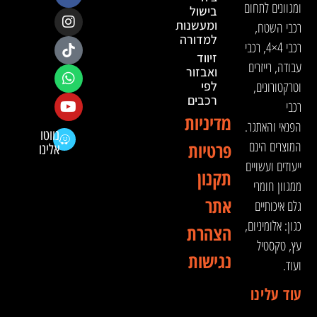
ומגוונים לתחום
בישול
ומעשנות
רכבי השטח,
למדורה
רכבי 4×4, רכבי
זיווד
עבודה, רייזרים
ואבזור
וטרקטורונים,
לפי
רכבים
רכבי
מדיניות
הפנאי והאתגר.
נווטו
המוצרים הינם
פרטיות
אלינו
ייעודים ועשויים
תקנון
ממגוון חומרי
אתר
גלם איכותיים
כגון: אלומיניום,
הצהרת
עץ, טקסטיל
נגישות
ועוד.
עוד עלינו