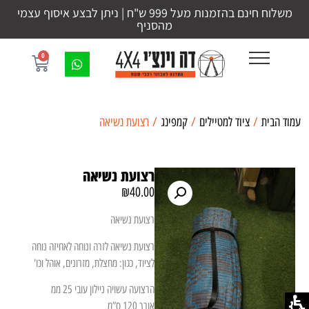
משלוח חינם בהזמנות מעל 999 ש"ח | ניתן לבצע איסוף עצמי
מהסניף
0
עמוד הבית
/
ציוד למטיילים
/
קמפינג
/ רצועת נשיאה
רצועת נשיאה
₪
40.00
רצועת נשיאה
רצועת נשיאה לזרה ונוחה לאחיזה נוחה
לציוד, כגון: מחצלת, מזרונים, אוהל וכו'
הרצועה עשויה ניילון עובי 25 ממ
אורך 120 ס”מ