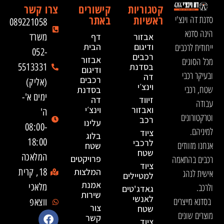
קטגוריות
קישורים
צרו קשר
ראשיות
באתר
סדנת דה וינצ'י
089221058
הינה סדנא
אבזור
דף
משרד
ייחודית לרכבים
ודיגום
הבית
052-
רכבים
אבזור
מכל הסוגים
בסדנת
5513331
ודיגום
ובעיקר רכבי
דה
רכבים
(אליק)
וינצ׳י
שטח, רכבי
בסדנת
ימים א'-
זיווד
דה
עבודה
ואבזור
וינצ׳י
ה'
וטרקטורונים
רכב
עלינו
08:00-
למיניהם.
ציוד
בלוג
18:00
לרכבי
אנחנו מזוודים
שטח
שטח
המלאכה
רכבים בהתאמה
פרויקטים
ציוד
המלצות
18, קרית
אישית לנהג
למטיילים
אמנת
ולרכב.
מלאכי
גאדג'טים
שירות
לאנשי
בסדנא מייצרים
ווצאפ
צור
שטח
מוצרים שונים
קשר
ציוד