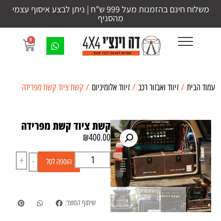
משלוח חינם בהזמנות מעל 999 ש"ח | ניתן לבצע איסוף עצמי
מהסניף
0
עמוד הבית
/
זיווד ואבזור רכב
/
זיווד אלומיניום
/ קשת ציוד קשת מפרידה
קשת ציוד קשת מפרידה
₪
400.00
+
-
הוספה לסל
שיתוף המוצר: