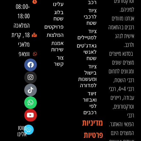
וטרקטורונים
רכב
עלינו
08:00-
למיניהם.
ציוד
בלוג
18:00
לרכבי
אנחנו מזוודים
שטח
שטח
המלאכה
רכבים בהתאמה
פרויקטים
ציוד
המלצות
18, קרית
אישית לנהג
למטיילים
אמנת
ולרכב.
מלאכי
גאדג'טים
שירות
לאנשי
בסדנא מייצרים
ווצאפ
צור
שטח
מוצרים שונים
קשר
ציוד
ומגוונים לתחום
בישול
ומעשנות
רכבי השטח,
למדורה
רכבי 4×4, רכבי
זיווד
עבודה, רייזרים
ואבזור
וטרקטורונים,
לפי
רכבים
רכבי
מדיניות
הפנאי והאתגר.
נווטו
המוצרים הינם
פרטיות
אלינו