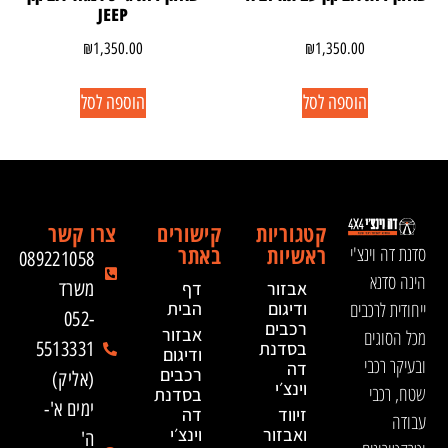
JEEP
₪
1,350.00
₪
1,350.00
הוספה לסל
הוספה לסל
קטגוריות
קישורים
צרו קשר
ראשיות
באתר
סדנת דה וינצ'י
089221058
הינה סדנא
אבזור
דף
משרד
ייחודית לרכבים
ודיגום
הבית
052-
רכבים
אבזור
מכל הסוגים
בסדנת
5513331
ודיגום
ובעיקר רכבי
דה
רכבים
(אליק)
וינצ׳י
שטח, רכבי
בסדנת
ימים א'-
זיווד
דה
עבודה
ואבזור
וינצ׳י
ה'