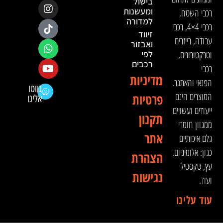
בישול
ומעשנות
רכבי השטח,
למדורה
רכבי 4×4, רכבי
זיווד
עבודה, רייזרים
ואבזור
וטרקטורונים,
לפי
רכבים
רכבי
מדיניות
הפנאי והאתגר.
נווטו
המוצרים הינם
פרטיות
אלינו
ייעודים ועשויים
תקנון
ממגוון חומרי
אתר
גלם איכותיים
כגון: אלומיניום,
הצהרת
עץ, טקסטיל
נגישות
ועוד.
עוד עלינו