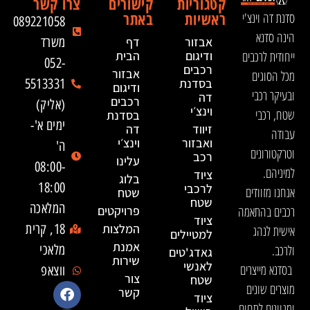
קטגוריות
קישורים
צרו קשר
ראשיות
באתר
סדנת דה וינצ'י
089221058
הינה סדנא
אבזור
דף
משרד
ייחודית לרכבים
ודיגום
הבית
052-
רכבים
אבזור
מכל הסוגים
בסדנת
5513331
ודיגום
ובעיקר רכבי
דה
רכבים
(אליק)
וינצ׳י
שטח, רכבי
בסדנת
ימים א'-
זיווד
דה
עבודה
ואבזור
וינצ׳י
ה'
וטרקטורונים
רכב
עלינו
08:00-
למיניהם.
ציוד
בלוג
18:00
לרכבי
אנחנו מזוודים
שטח
שטח
המלאכה
רכבים בהתאמה
פרויקטים
ציוד
המלצות
18, קרית
אישית לנהג
למטיילים
אמנת
ולרכב.
מלאכי
גאדג'טים
שירות
לאנשי
בסדנא מייצרים
ווצאפ
צור
שטח
מוצרים שונים
קשר
ציוד
ומגוונים לתחום