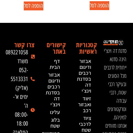
הוספה לסל
הוספה לסל
קטגוריות
קישורים
צרו קשר
ראשיות
באתר
סדנת דה וינצ'י
089221058
הינה סדנא
אבזור
דף
משרד
ייחודית לרכבים
ודיגום
הבית
052-
רכבים
אבזור
מכל הסוגים
בסדנת
5513331
ודיגום
ובעיקר רכבי
דה
רכבים
(אליק)
וינצ׳י
שטח, רכבי
בסדנת
ימים א'-
זיווד
דה
עבודה
ואבזור
וינצ׳י
ה'
וטרקטורונים
רכב
עלינו
08:00-
למיניהם.
ציוד
בלוג
18:00
לרכבי
אנחנו מזוודים
שטח
שטח
המלאכה