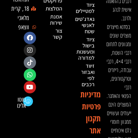
רכבים בהתאמה
פרויקטים
ציוד
המלצות
18, קרית
אישית לנהג
למטיילים
אמנת
ולרכב.
מלאכי
גאדג'טים
שירות
לאנשי
בסדנא מייצרים
ווצאפ
צור
שטח
מוצרים שונים
קשר
ציוד
ומגוונים לתחום
בישול
ומעשנות
רכבי השטח,
למדורה
רכבי 4×4, רכבי
זיווד
עבודה, רייזרים
ואבזור
וטרקטורונים,
לפי
רכבים
רכבי
מדיניות
הפנאי והאתגר.
נווטו
המוצרים הינם
פרטיות
אלינו
ייעודים ועשויים
תקנון
ממגוון חומרי
אתר
גלם איכותיים