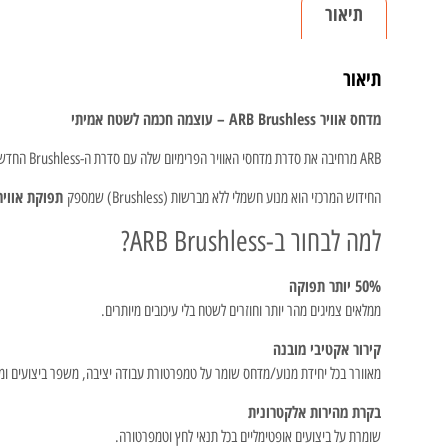
תיאור
תיאור
מדחס אוויר ARB Brushless – עוצמה חכמה לשטח אמיתי
ARB מרחיבה את סדרת מדחסי האוויר הפרימיום שלה עם סדרת ה-Brushless החדשה. אחרי שנים שבהן ARB מובילה את תחום המדחסים הניידים והמותקנים ברכב, הדור החדש מציב רף חדש של ביצועים, אמינות וטכנולוגיה.
תפוקת אוויר ג
החידוש המרכזי הוא מנוע חשמלי ללא מברשות (Brushless) שמספק
למה לבחור ב-ARB Brushless?
50% יותר תפוקה
ממלאים צמיגים מהר יותר וחוזרים לשטח בלי עיכובים מיותרים.
קירור אקטיבי מובנה
מאוורר בכל יחידת מנוע/מדחס שומר על טמפרטורת עבודה יציבה, משפר ביצועים ומא
בקרת מהירות אלקטרונית
שומרת על ביצועים אופטימליים בכל תנאי לחץ וטמפרטורה.