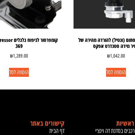
ח שסתום (ונטיל) להורדה מהירה של
קומפרסור לניפוח
ויר מידה סטנדרט אפקס
369
₪
1,289.00
₪
1,042.00
הוספה לסל
הוספה לסל
ראשיות
קישורים באתר
רכבים בסדנת דה וינצ׳י
דף הבית