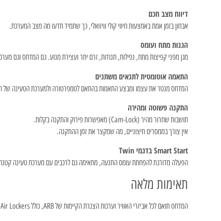
דיווח מצב חכם
אבחון בזמן אמת באמצעות חיווי קולי וויזואלי, כך שתמיד תדעו מה מצב המערכת.
הגנות מתח ועומס
מגן מפני קפיצות מתח, נפילות, תנודות, זרם יתר ועצירת מנוע. גם המדחס וגם מע
התאמה אוטומטית לתנאים משתנים
המדחס מנטר את עצמו ומבצע התאמות בהתאם לטמפרטורה ולמערכת הטעינה של ה
התקנה פשוטה ומהירה
תושבות שחרור מהיר (Cam-Lock) מאפשרות פירוק והתקנה בקלות.
אין צורך בממסרים חיצוניים, מה שמקצר את זמן ההתקנה.
Smart Start בדגמי Twin
הפעלה מדורגת להפחתת עומס התנעה, מתאימה גם לרכבים עם מערכת טעינה קטנה 
תאימות מלאה
המדחס תואם לכל אביזרי האוויר וערכות הצנרת הקיימות של ARB, כולל ARB Air Lockers, כך שהשדרוג למערכת חדשה פשוט ומהיר.