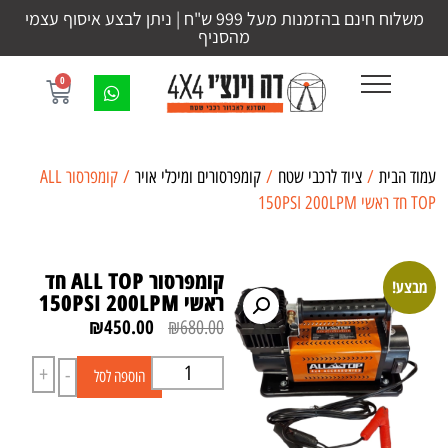
משלוח חינם בהזמנות מעל 999 ש"ח | ניתן לבצע איסוף עצמי
מהסניף
0
עמוד הבית
/
ציוד לרכבי שטח
/
קומפרסורים ומיכלי אויר
/ קומפרסור ALL
TOP חד ראשי 150PSI 200LPM
קומפרסור ALL TOP חד
מבצע!
ראשי 150PSI 200LPM
₪
450.00
₪
680.00
+
-
הוספה לסל