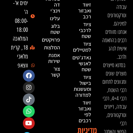
ימים א'-
זיווד
דה
עבודה
ואבזור
וינצ׳י
ה'
וטרקטורונים
רכב
עלינו
08:00-
למיניהם.
ציוד
בלוג
18:00
לרכבי
אנחנו מזוודים
שטח
שטח
המלאכה
רכבים בהתאמה
פרויקטים
ציוד
המלצות
18, קרית
אישית לנהג
למטיילים
אמנת
ולרכב.
מלאכי
גאדג'טים
שירות
לאנשי
בסדנא מייצרים
ווצאפ
צור
שטח
מוצרים שונים
קשר
ציוד
ומגוונים לתחום
בישול
ומעשנות
רכבי השטח,
למדורה
רכבי 4×4, רכבי
זיווד
עבודה, רייזרים
ואבזור
וטרקטורונים,
לפי
רכבים
רכבי
מדיניות
הפנאי והאתגר.