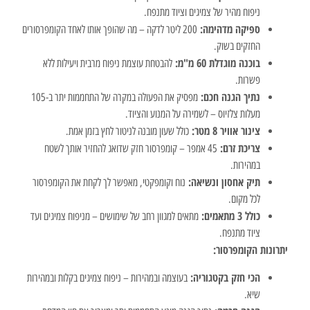
ניפוח מהיר של צמיגים וציוד מתנפח.
ספיקה מדהימה:
200 ליטר לדקה – מה שהופך אותו לאחד הקומפרסורים
החזקים בשוק.
בוכנה מוגדלת 60 מ"מ:
להבטחת עוצמת ניפוח מרבית ויעילות ללא
פשרות.
נתיך הגנה חכם:
מפסיק את הפעולה במקרה של התחממות יתר ב-105
מעלות צלזיוס – לשמירה על המנוע והציוד.
צינור אוויר 8 מטר:
כולל שעון מובנה לניטור לחץ בזמן אמת.
צריכת זרם:
45 אמפר – קומפרסור חזק שדואג להחזיר אותך לשטח
במהירות.
תיק אחסון ונשיאה:
נוח וקומפקטי, מאפשר לך לקחת את הקומפרסור
לכל מקום.
כולל 3 מתאמים:
מתאים למגוון רחב של שימושים – מניפוח צמיגים ועד
ציוד מתנפח.
יתרונות הקומפרסור:
הכי חזק בקטגוריה:
בעוצמה ובמהירות – ניפוח צמיגים בקלות ובמהירות
שיא.