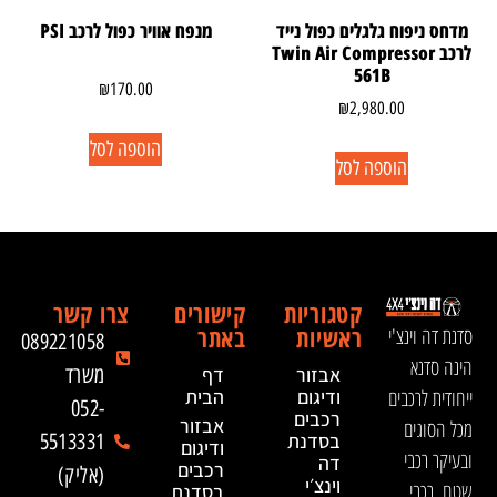
מדחס ניפוח גלגלים כפול נייד
מנפח אוויר כפול לרכב PSI
לרכב Twin Air Compressor
561B
₪
170.00
₪
2,980.00
הוספה לסל
הוספה לסל
קטגוריות
קישורים
צרו קשר
ראשיות
באתר
סדנת דה וינצ'י
089221058
הינה סדנא
אבזור
דף
משרד
ייחודית לרכבים
ודיגום
הבית
052-
רכבים
אבזור
מכל הסוגים
בסדנת
5513331
ודיגום
ובעיקר רכבי
דה
רכבים
(אליק)
וינצ׳י
שטח, רכבי
בסדנת