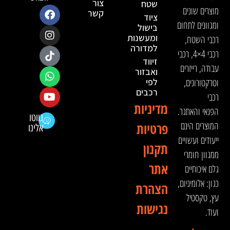
צור
שטח
מוצרים שונים
קשר
ציוד
ומגוונים לתחום
בישול
ומעשנות
רכבי השטח,
למדורה
רכבי 4×4, רכבי
זיווד
עבודה, רייזרים
ואבזור
וטרקטורונים,
לפי
רכבים
רכבי
מדיניות
הפנאי והאתגר.
נווטו
המוצרים הינם
פרטיות
אלינו
ייעודים ועשויים
תקנון
ממגוון חומרי
אתר
גלם איכותיים
כגון: אלומיניום,
הצהרת
עץ, טקסטיל
נגישות
ועוד.