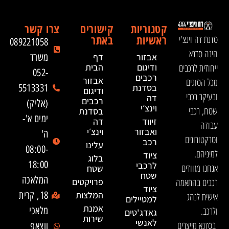
קטגוריות
קישורים
צרו קשר
ראשיות
באתר
סדנת דה וינצ'י
089221058
הינה סדנא
אבזור
דף
משרד
ייחודית לרכבים
ודיגום
הבית
052-
רכבים
אבזור
מכל הסוגים
בסדנת
5513331
ודיגום
ובעיקר רכבי
דה
רכבים
(אליק)
וינצ׳י
שטח, רכבי
בסדנת
ימים א'-
זיווד
דה
עבודה
ואבזור
וינצ׳י
ה'
וטרקטורונים
רכב
עלינו
08:00-
למיניהם.
ציוד
בלוג
18:00
לרכבי
אנחנו מזוודים
שטח
שטח
המלאכה
רכבים בהתאמה
פרויקטים
ציוד
המלצות
18, קרית
אישית לנהג
למטיילים
אמנת
ולרכב.
מלאכי
גאדג'טים
שירות
לאנשי
בסדנא מייצרים
ווצאפ