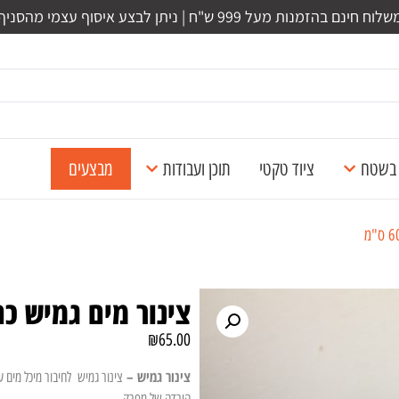
לוח חינם בהזמנות מעל 999 ש"ח | ניתן לבצע איסוף עצמי מהסניף
ל בשטח
ציוד טקטי
תוכן ועבודות
מבצעים
צינור מים גמיש כחול 1/2 0
₪
65.00
צינור גמיש –
הורדה של מפרק.