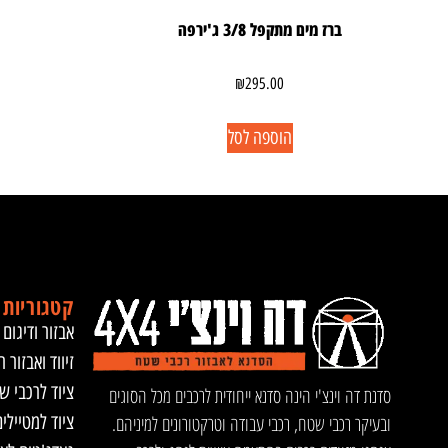
ברז מים מתקפל 3/8 ג'ירפה
₪
295.00
הוספה לסל
קטגוריות 
אבזור ודיגום 
זיווד ואבזור ר
ציוד לרכבי ש
סדנת דה וינצ'י הינה סדנא ייחודית לרכבים מכל הסוגים
ציוד למטיילי
ובעיקר רכבי שטח, רכבי עבודה וטרקטורונים למיניהם.