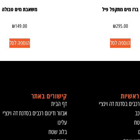
ברז מים מתקפל פיל
משאבת מים טבולה
₪
149.00
₪
295.00
הוספה לסל
הוספה לסל
ראשיות
קישורים באתר
רכבים בסדנת דה וינצ׳י
דף הבית
כב
אבזור ודיגום רכבים בסדנת דה וינצ׳י
טח
עלינו
ם
בלוג שטח