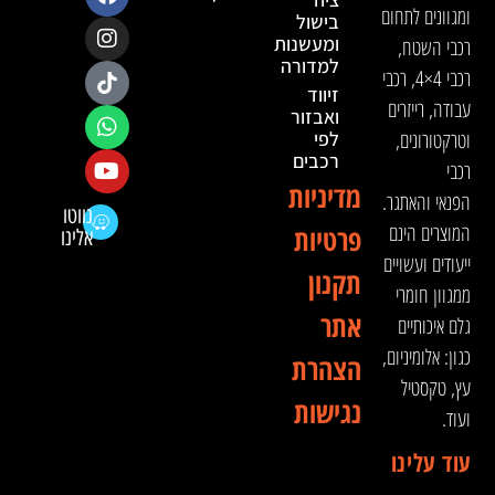
ומגוונים לתחום
בישול
ומעשנות
רכבי השטח,
למדורה
רכבי 4×4, רכבי
זיווד
עבודה, רייזרים
ואבזור
וטרקטורונים,
לפי
רכבים
רכבי
מדיניות
הפנאי והאתגר.
נווטו
המוצרים הינם
פרטיות
אלינו
ייעודים ועשויים
תקנון
ממגוון חומרי
אתר
גלם איכותיים
כגון: אלומיניום,
הצהרת
עץ, טקסטיל
נגישות
ועוד.
עוד עלינו