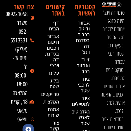
קטגוריות
קישורים
צרו קשר
ראשיות
באתר
סדנת דה וינצ'י
089221058
הינה סדנא
אבזור
דף
משרד
ייחודית לרכבים
ודיגום
הבית
052-
רכבים
אבזור
מכל הסוגים
בסדנת
5513331
ודיגום
ובעיקר רכבי
דה
רכבים
(אליק)
וינצ׳י
שטח, רכבי
בסדנת
ימים א'-
זיווד
דה
עבודה
ואבזור
וינצ׳י
ה'
וטרקטורונים
רכב
עלינו
08:00-
למיניהם.
ציוד
בלוג
18:00
לרכבי
אנחנו מזוודים
שטח
שטח
המלאכה
רכבים בהתאמה
פרויקטים
ציוד
המלצות
18, קרית
אישית לנהג
למטיילים
אמנת
ולרכב.
מלאכי
גאדג'טים
שירות
לאנשי
בסדנא מייצרים
ווצאפ
צור
שטח
מוצרים שונים
קשר
ציוד