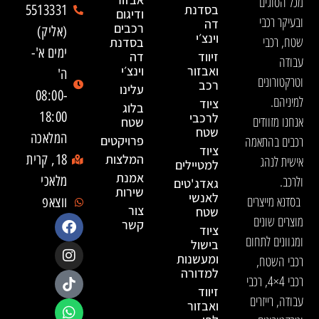
מכל הסוגים
בסדנת
5513331
ודיגום
ובעיקר רכבי
דה
רכבים
(אליק)
וינצ׳י
שטח, רכבי
בסדנת
ימים א'-
זיווד
דה
עבודה
ואבזור
וינצ׳י
ה'
וטרקטורונים
רכב
עלינו
08:00-
למיניהם.
ציוד
בלוג
18:00
לרכבי
אנחנו מזוודים
שטח
שטח
המלאכה
רכבים בהתאמה
פרויקטים
ציוד
המלצות
18, קרית
אישית לנהג
למטיילים
אמנת
ולרכב.
מלאכי
גאדג'טים
שירות
לאנשי
בסדנא מייצרים
ווצאפ
צור
שטח
מוצרים שונים
קשר
ציוד
ומגוונים לתחום
בישול
ומעשנות
רכבי השטח,
למדורה
רכבי 4×4, רכבי
זיווד
עבודה, רייזרים
ואבזור