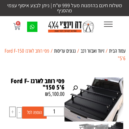
משלוח חינם בהזמנות מעל 999 ש"ח | ניתן לבצע איסוף עצמי
מהסניף
0
עמוד הבית
/
זיווד ואבזור רכב
/
גגונים עריסות
/ פסי רוחב לארגז Ford F-150
5'6"
פסי רוחב לארגז Ford F-
150 5'6"
₪
5,100.00
+
-
הוספה לסל