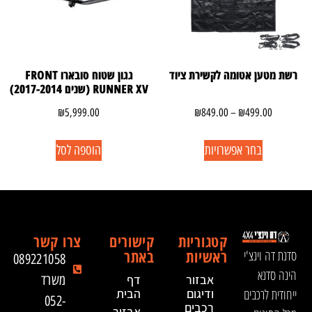
רשת מטען אטומה לקשירת ציוד
גגון שטוח סובארו FRONT
RUNNER XV (שנים 2017-2014)
₪
5,999.00
₪
849.00
–
₪
499.00
בחר אפשרויות
הוספה לסל
קטגוריות
קישורים
צרו קשר
ראשיות
באתר
סדנת דה וינצ'י
089221058
הינה סדנא
אבזור
דף
משרד
ייחודית לרכבים
ודיגום
הבית
052-
רכבים
אבזור