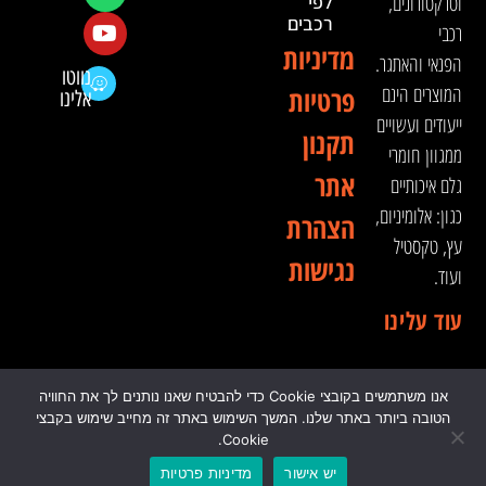
וטרקטורונים,
לפי
רכבים
רכבי
מדיניות
הפנאי והאתגר.
נווטו
המוצרים הינם
פרטיות
אלינו
ייעודים ועשויים
תקנון
ממגוון חומרי
אתר
גלם איכותיים
כגון: אלומיניום,
הצהרת
עץ, טקסטיל
נגישות
ועוד.
עוד עלינו
אנו משתמשים בקובצי Cookie כדי להבטיח שאנו נותנים לך את החוויה
© 2024 כל הזכויות שמורות לדה וינצ'י - הסדנא לאבזור
הטובה ביותר באתר שלנו. המשך השימוש באתר זה מחייב שימוש בקבצי
רכבי שטח
Cookie.
0
יש אישור
מדיניות פרטיות
₪
0.00