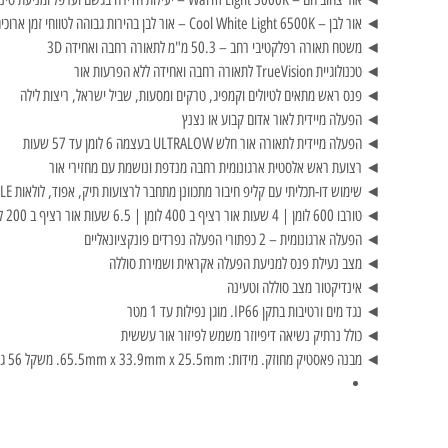
◄ אור לבן – Cool White Light 6500K – אור לבן בהירות גבוהה לטווחי זמן ארוכים
◄ משטח תאורה רפלקטיבי רחב – 50.3 מ"מ לתאורה רחבה ואחידה 3D
◄ טכנולוגיית TrueVision לתאורה רחבה ואחידה ללא הפרעות אור
◄ פנס ראש מתאים לטיולים וקמפיג, טרקים ומסעות, שביל ישראל, ריצות לילה
◄ הפעלה מיידית לאור אדום קבוע או נצנץ
◄ הפעלה מיידית לתאורה אור חלש ULTRALOW בעצמה 6 לומן עד 57 שעות
◄ רצועת ראש אלסטית ארגונומית רחבה מנדפת ונושמת עם מחזירי אור
◄ שימוש דו-תכליתי עם קליפ חיבור מתכוונן מתחבר לרצועות תיק, אפוד, לולאות MOLLE
◄ טורבו 600 לומן | 4 שעות אור רציף ב 400 לומן | 6.5 שעות אור רציף ב 200 לומן
◄ הפעלה ארגונומית – 2 כפתורי הפעלה נפרדים פונקציונאליים
◄ מצב נעילת פנס למניעת הפעלה אקראית ושמירת סוללה
◄ אינדיקטור מצב סוללה וטעינה
◄ נגד מים ורטיבות בתקן IP66. מוגן נפילות עד 1 מטר
◄ כולל נרתיק נשיאה דיפיוזר משמש לפיזור אור עששית
◄ מבנה פאסטיק מחוזק. מידות: 65.5mm x 33.9mm x 25.5mm. משקל 56 גרם