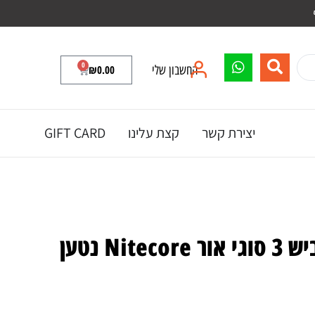
0
החשבון שלי
0.00
₪
יצירת קשר
קצת עלינו
GIFT CARD
פנס ראש / פנס לביש 3 סוגי אור Nitecore נטען