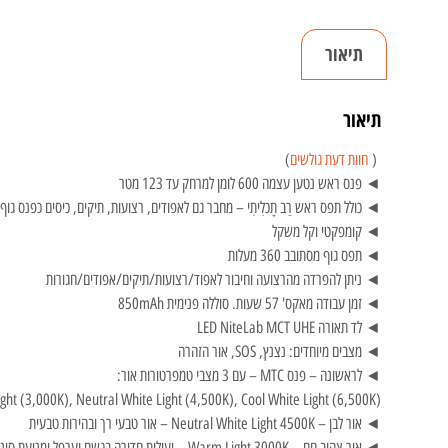
תיאור
תיאור
0
(
חוות דעת גולשים
)
חוות
◄ פנס ראש נטען עצמה 600 לומן למרחק עד 123 מטר
דעת
◄ כולל תפס ראש רַב תָכלִיתִי – מחבר גם לאפודים, רצועות, תיקים, כיסים כפנס גוף
◄ קומפקטי וקל משקל
◄ תפס גוף מסתובב 360 מעלות
◄ ניתן להפרדה מהרצועה וחיבור לאפוד/רצועות/תיקים/אפודים/חגורות
◄ זמן עבודה מאקס' 57 שעות. סוללה פנימית 850mAh
◄ לד תאורה LED NiteLab MCT UHE
◄ מצבים מיוחדים: נצנץ, SOS, אור הזהרה
◄ לראשונה – פנס MTC – עם 3 מצבי טמפרטורות אור:
ht (3,000K), Neutral White Light (4,500K), Cool White Light (6,500K)
◄ אור לבן – Neutral White Light 4500K – אור טבעי רך ובהירות טבעית
◄ אור צהוב חם – Warm Light 3000K – יעילות חדירה בגשם וערפל ומניעת סינוור בשלג