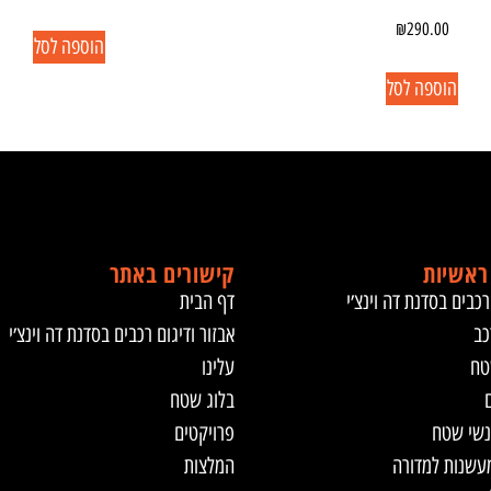
₪
290.00
הוספה לסל
הוספה לסל
ראשיות
קישורים באתר
רכבים בסדנת דה וינצ׳י
דף הבית
כב
אבזור ודיגום רכבים בסדנת דה וינצ׳י
טח
עלינו
ם
בלוג שטח
נשי שטח
פרויקטים
מעשנות למדורה
המלצות