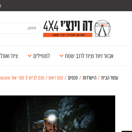
מש
אבזור זיווד וציוד לרכב שטח
למטיילים
ציוד ואוכ
עמוד הבית
/
הישרדות
/
פנסים
/ פנס ראש / פנס לביש 3 סוגי אור Nitecore נטען 600 לומן NU27