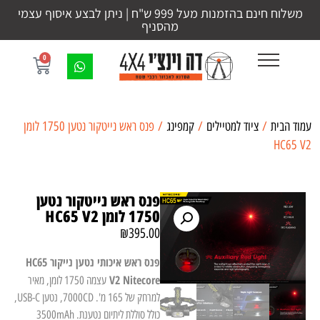
משלוח חינם בהזמנות מעל 999 ש"ח | ניתן לבצע איסוף עצמי
מהסניף
0
עמוד הבית
/
ציוד למטיילים
/
קמפינג
/ פנס ראש נייטקור נטען 1750 לומן
HC65 V2
פנס ראש נייטקור נטען
1750 לומן HC65 V2
₪
395.00
פנס ראש איכותי נטען נייקור HC65
V2 Nitecore
עצמה 1750 לומן, מאיר
למרחק של 165 מ'. 7000CD, נטען USB-C,
כולל סוללת ליתיום נטענת. 3500mAh