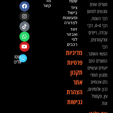
צור
שטח
מוצרים שונים
קשר
ציוד
ומגוונים לתחום
בישול
ומעשנות
רכבי השטח,
למדורה
רכבי 4×4, רכבי
זיווד
עבודה, רייזרים
ואבזור
וטרקטורונים,
לפי
רכבים
רכבי
מדיניות
הפנאי והאתגר.
נווטו
המוצרים הינם
פרטיות
אלינו
ייעודים ועשויים
תקנון
ממגוון חומרי
אתר
גלם איכותיים
כגון: אלומיניום,
הצהרת
עץ, טקסטיל
נגישות
ועוד.