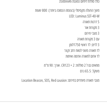
כולל סוללת ליתיום נטענת 3500mAh
משך הפעלה מקסימלי (בעצמה הנמוכה ביותר): 800 שעות
LED: Luminus SST-40-W
5 דרגות תאורה
3 מקורות אור
3 מצבי חירום
עם 3 מקורות תאורה
3 לדים: לד ראשי 1750לומן
לד תאורה משני לטווח רחב וקצר
לד אדום לתאורה אדומה ואיתות
מתאים גם ל 2 סוללות: 2 × CR123. אורך: 90 מ"מ
משקל: 65.5 גרם
מצבי תאורה מיוחדים בחירום: Location Beacon, SOS, Red causion