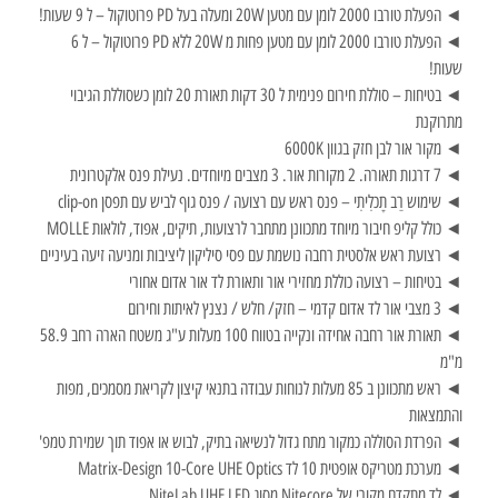
◄ הפעלת טורבו 2000 לומן עם מטען 20W ומעלה בעל PD פרוטוקול – ל 9 שעות!
◄ הפעלת טורבו 2000 לומן עם מטען פחות מ 20W ללא PD פרוטוקול – ל 6
שעות!
◄ בטיחות – סוללת חירום פנימית ל 30 דקות תאורת 20 לומן כשסוללת הגיבוי
מתרוקנת
◄ מקור אור לבן חזק בגוון 6000K
◄ 7 דרגות תאורה. 2 מקורות אור. 3 מצבים מיוחדים. נעילת פנס אלקטרונית
◄ שימוש רַב תָכלִיתִי – פנס ראש עם רצועה / פנס גוף לביש עם תפסן clip-on
◄ כולל קליפ חיבור מיוחד מתכוונן מתחבר לרצועות, תיקים, אפוד, לולאות MOLLE
◄ רצועת ראש אלסטית רחבה נושמת עם פסי סיליקון ליציבות ומניעה זיעה בעיניים
◄ בטיחות – רצועה כוללת מחזירי אור ותאורת לד אור אדום אחורי
◄ 3 מצבי אור לד אדום קדמי – חזק/ חלש / נצנץ לאיתות וחירום
◄ תאורת אור רחבה אחידה ונקייה בטווח 100 מעלות ע"ג משטח הארה רחב 58.9
מ"מ
◄ ראש מתכוונן ב 85 מעלות לנוחות עבודה בתנאי קיצון לקריאת מסמכים, מפות
והתמצאות
◄ הפרדת הסוללה כמקור מתח גדול לנשיאה בתיק, לבוש או אפוד תוך שמירת טמפ'
◄ מערכת מטריקס אופטית 10 לד Matrix-Design 10-Core UHE Optics
◄ לד מתקדם מקורי של Nitecore מסוג NiteLab UHE LED