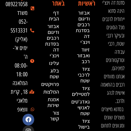
ראשיות
באתר
סדנת דה וינצ'י
089221058
הינה סדנא
אבזור
דף
משרד
ייחודית לרכבים
ודיגום
הבית
052-
רכבים
אבזור
מכל הסוגים
בסדנת
5513331
ודיגום
ובעיקר רכבי
דה
רכבים
(אליק)
וינצ׳י
שטח, רכבי
בסדנת
ימים א'-
זיווד
דה
עבודה
ואבזור
וינצ׳י
ה'
וטרקטורונים
רכב
עלינו
08:00-
למיניהם.
ציוד
בלוג
18:00
לרכבי
אנחנו מזוודים
שטח
שטח
המלאכה
רכבים בהתאמה
פרויקטים
ציוד
המלצות
18, קרית
אישית לנהג
למטיילים
אמנת
ולרכב.
מלאכי
גאדג'טים
שירות
לאנשי
בסדנא מייצרים
ווצאפ
צור
שטח
מוצרים שונים
קשר
ציוד
ומגוונים לתחום
בישול