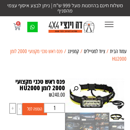
משלוח חינם בהזמנות מעל 999 ש"ח | ניתן לבצע איסוף עצמי
מהסניף
0
עמוד הבית
/
ציוד למטיילים
/
קמפינג
/ פנס ראש טכני מקצועי 2000 לומן
HU2000
פנס ראש טכני מקצועי
2000 לומן HU2000
₪
240.00
+
-
הוספה לסל