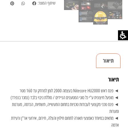
שיתוף המוצר:
תיאור
תיאור
◄ פנס ראש Nitecore HU2000 בעצמה 2000 לומן למרחק עד 160 מטר
◄ מופעל חיצונית ע"י כל סוגי המטענים הניידים / סוללת גיבוי בלבד (נמכר בנפרד)
◄ פנס טכני מקצועי לעבודות טכניות בתחום התעשייה, תשתיות, הנדסה, מערנות
ומערות
◄ מתאים במיוחד כאמצעי תאורה לתחום חילוץ והצלה, חירום, אירועי אר"ן ורעידת
אדמה