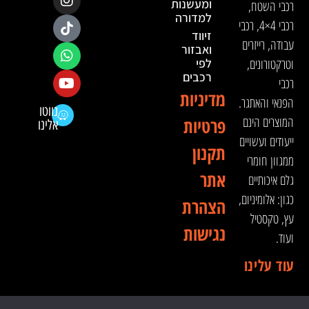
ומעשנות
רכבי השטח,
למדורה
רכבי 4×4, רכבי
זיווד
עבודה, רייזרים
ואבזור
וטרקטורונים,
לפי
רכבים
רכבי
מדיניות
הפנאי והאתגר.
נווטו
המוצרים הינם
פרטיות
אלינו
ייעודים ועשויים
תקנון
ממגוון חומרי
אתר
גלם איכותיים
כגון: אלומיניום,
הצהרת
עץ, טקסטיל
נגישות
ועוד.
עוד עלינו