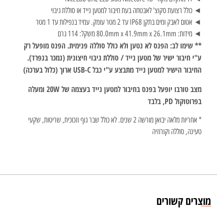
◄ כולל רצועת סקוצ' לאבטחה בעת חיבור למטען נייד או סוללת גיבוי
◄ אטום לאבק ומים בתקן IP68 עד 2 מטר עומק. עמיד בנפילות עד 1 מטר
◄ מידות: 80.0mm x 41.9mm x 26.1mm משקל: 114 גרם
** שימו לב: הפנס לא נטען ולא כולל סוללה פנימית. הפנס מופעל רק
ע"י חיבור ישיר של מטען נייד / סוללת גיבוי חיצונית (נמכר בנפרד).
החיבור הישיר למטען נייד מתבצע ע"י כבל USB-C ארוך (כלול בערכה)
מצב טורבו יופעל בפנס בחיבור למטען נייד בעצמה של 20W ומעלה
בפרוטוקול PD, בלבד
* אחריות מלאה יבואן מורשה 2 שנים. לא כולל שבר גוף וזכוכית, שריטות, שקעי
טעינה, סוללה וקורוזיה
מוצרים קשורים