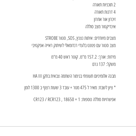
2 תוכניות תאורה
4 דרגות תאורה
זיכרון אור אחרון
אינדיקטור מצב סוללה
מצבים מיוחדים: איתות נצנץ, SOS, סנוור STROBE
מצב סנוור עם פטנט בלעדי רנדומאלי לשיתוק ראייה אפקטיבי
מידות: אורך: 157.2 מ"מ. קוטר ראש 40 מ"מ
משקל: 137 גרם
מבנה אלומיניום תעופתי בגימור השחמה צבאית בתקן HA III
* ציון לשבח: מאיר ל 475 מטר + עובד 3 שעות רצוף ב 1300 לומן
אפשרויות סוללה נוספות: 1 × 18650 , CR123 / RCR123