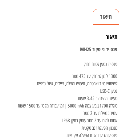
תיאור
תיאור
פנס יד נייטקור MH25
פנס יד נטען לטווח רחוק
1300 לומן למרחק עד 475 מטר
לשימוש סיור ואבטחה, חיפוש והצלה, ציידים, טיולי ג'יפים.
נטען USB-C
טעינה מהירה ב 3.45 שעות
סוללה 21700 בעוצמה 5000mAh | זמן עבודה מקס' עד 1500 שעות
עמיד בנפילות עד 2 מטר
אטום למים עד 2 מטר עומק בתקן IP68
מנגנון הפעלת זנב טקטית
פנס עומד עם הגנת הפעלה אקראית