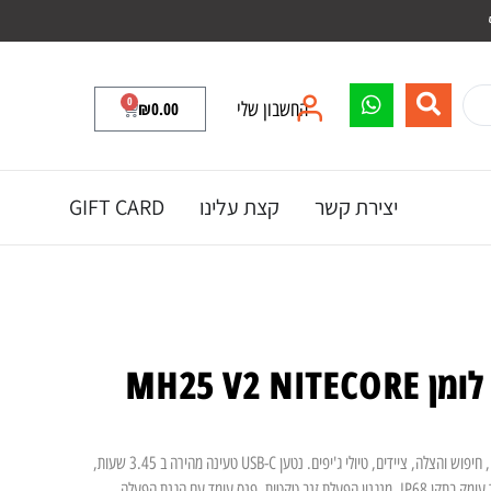
0
החשבון שלי
0.00
₪
יצירת קשר
קצת עלינו
GIFT CARD
פנס יד נטען לטווח רחוק, לשימוש סיור ואבטחה, חיפוש והצלה, ציידים, טיולי ג'יפים. נטען USB-C טעינה מהירה ב 3.45 שעות,
עמיד בנפילות עד 2 מטר, אטום למים עד 2 מטר עומק בתקן IP68, מנגנון הפעלת זנב טקטית, פנס עומד עם הגנת הפעלה