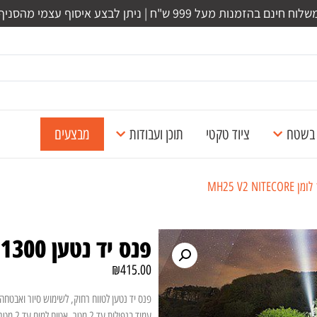
לוח חינם בהזמנות מעל 999 ש"ח | ניתן לבצע איסוף עצמי מהסניף
ל בשטח
ציוד טקטי
תוכן ועבודות
מבצעים
פנס יד נטען 1300 לומן MH25 V2 NITECORE
₪
415.00