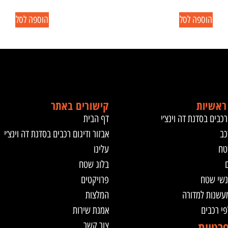
הוספה לסל
הוספה לסל
ראשיות
קישורים באתר
רכבים בסדנת דה וינצ׳י
דף הבית
כב
אבזור ודיגום רכבים בסדנת דה וינצ׳י
טח
עלינו
ם
בלוג שטח
נשי שטח
פרויקטים
מעשנות למדורה
המלצות
לפי רכבים
אמנת שירות
פרטיות
צור קשר