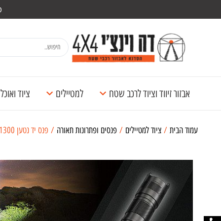
מש
אבזור זיווד וציוד לרכב שטח
למטיילים
ציוד ואוכ
עמוד הבית
/
ציוד למטיילים
/
פנסים ופתרונות תאורה
/ פנס יד נטען 1300 לומן MH25 V2 NITECORE