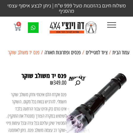
משלוח חינם בהזמנות מעל 999 ש"ח | ניתן לבצע איסוף עצמי
מהסניף
0
עמוד הבית
/
ציוד למטיילים
/
פנסים ופתרונות תאורה
/ פנס יד משולב שוקר
פנס יד משולב שוקר
₪
349.00
פנס אקדח הלם איכותי וחזק משולב שוקר
חשמלי. להרגיש בטוח בכל מקום. השוקר
אינו גורם נזק והינו עבור הרתעה בלבד
לשימוש במקרה הצורך (מנטרל את התוקף).
המכשיר שיגן עליכם בכל צרה ובכל עימות פיזי
-שוקר רב עצמה משולב פנס. ניתן לאחסנה