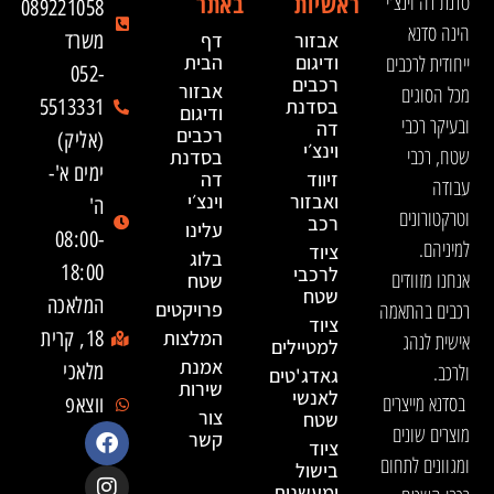
ראשיות
באתר
סדנת דה וינצ'י
089221058
הינה סדנא
אבזור
דף
משרד
ייחודית לרכבים
ודיגום
הבית
052-
רכבים
אבזור
מכל הסוגים
בסדנת
5513331
ודיגום
ובעיקר רכבי
דה
רכבים
(אליק)
וינצ׳י
שטח, רכבי
בסדנת
ימים א'-
זיווד
דה
עבודה
ואבזור
וינצ׳י
ה'
וטרקטורונים
רכב
עלינו
08:00-
למיניהם.
ציוד
בלוג
18:00
לרכבי
אנחנו מזוודים
שטח
שטח
המלאכה
רכבים בהתאמה
פרויקטים
ציוד
המלצות
18, קרית
אישית לנהג
למטיילים
אמנת
ולרכב.
מלאכי
גאדג'טים
שירות
לאנשי
בסדנא מייצרים
ווצאפ
צור
שטח
מוצרים שונים
קשר
ציוד
ומגוונים לתחום
בישול
ומעשנות