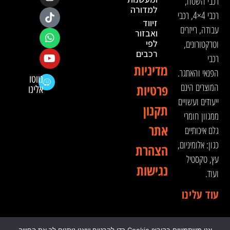
רכבי השטח,
למדורה
רכבי 4×4, רכבי
זיווד
עבודה, רייזרים
ואבזור
וטרקטורונים,
לפי
רכבים
רכבי
מדיניות
הפנאי והאתגר.
נווטו
המוצרים הינם
פרטיות
אלינו
ייעודים ועשויים
תקנון
ממגוון חומרי
אתר
גלם איכותיים
כגון: אלומיניום,
הצהרת
עץ, טקסטיל
נגישות
ועוד.
עוד עלינו