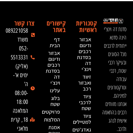
קטגוריות
קישורים
צרו קשר
ראשיות
באתר
סדנת דה וינצ'י
089221058
הינה סדנא
אבזור
דף
משרד
ייחודית לרכבים
ודיגום
הבית
052-
רכבים
אבזור
מכל הסוגים
בסדנת
5513331
ודיגום
ובעיקר רכבי
דה
רכבים
(אליק)
וינצ׳י
שטח, רכבי
בסדנת
ימים א'-
זיווד
דה
עבודה
ואבזור
וינצ׳י
ה'
וטרקטורונים
רכב
עלינו
08:00-
למיניהם.
ציוד
בלוג
18:00
לרכבי
אנחנו מזוודים
שטח
שטח
המלאכה
רכבים בהתאמה
פרויקטים
ציוד
המלצות
18, קרית
אישית לנהג
למטיילים
אמנת
ולרכב.
מלאכי
גאדג'טים