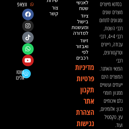
שירות
לאנשי
בסדנא מייצרים
ווצאפ
צור
שטח
מוצרים שונים
קשר
ציוד
ומגוונים לתחום
בישול
ומעשנות
רכבי השטח,
למדורה
רכבי 4×4, רכבי
זיווד
עבודה, רייזרים
ואבזור
וטרקטורונים,
לפי
רכבים
רכבי
מדיניות
הפנאי והאתגר.
נווטו
המוצרים הינם
פרטיות
אלינו
ייעודים ועשויים
תקנון
ממגוון חומרי
אתר
גלם איכותיים
כגון: אלומיניום,
הצהרת
עץ, טקסטיל
נגישות
ועוד.