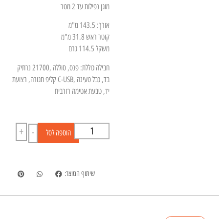
מוגן נפילות עד 2 מטר
אורך: 143.5 מ"מ
קוטר ראש 31.8 מ"מ
משקל 114.5 גרם
חבילה כוללת: פנס, סוללה ,21700 נרתיק
בד, כבל טעינה ,C-USB קליפ חגורה, רצועת
יד, טבעת אטימה רזרבית
+
-
הוספה לסל
שיתוף המוצר: