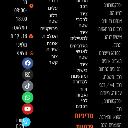
ואבזור
וינצ׳י
ה'
וטרקטורונים
רכב
עלינו
08:00-
למיניהם.
ציוד
בלוג
18:00
לרכבי
אנחנו מזוודים
שטח
שטח
המלאכה
רכבים בהתאמה
פרויקטים
ציוד
המלצות
18, קרית
אישית לנהג
למטיילים
אמנת
ולרכב.
מלאכי
גאדג'טים
שירות
לאנשי
בסדנא מייצרים
ווצאפ
צור
שטח
מוצרים שונים
קשר
ציוד
ומגוונים לתחום
בישול
ומעשנות
רכבי השטח,
למדורה
רכבי 4×4, רכבי
זיווד
עבודה, רייזרים
ואבזור
וטרקטורונים,
לפי
רכבים
רכבי
מדיניות
הפנאי והאתגר.
נווטו
המוצרים הינם
פרטיות
אלינו