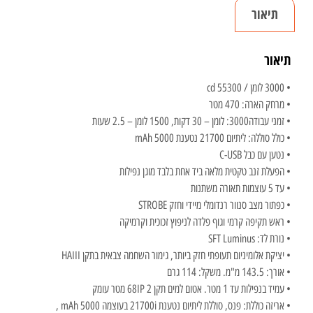
תיאור
תיאור
• 3000 לומן / 55300 cd
• מרחק הארה: 470 מטר
• זמני עבודה3000: לומן – 30 דקות, 1500 לומן – 2.5 שעות
• כולל סוללה: ליתיום 21700 נטענת 5000 mAh
• נטען עם כבל C-USB
• הפעלת זנב טקטית מלאה ביד אחת בלבד מוגן נפילות
• עד 5 עוצמות תאורה משתנות
• כפתור מצב סנוור רנדומלי מיידי וחזק STROBE
• ראש תקיפה קרמי וגוף פלדה לניפוץ זכוכית וקרמיקה
• נורת לד: SFT Luminus
• יציקת אלומיניום תעופתי חזק ביותר, גימור השחמה צבאית בתקן HAIII
• אורך: 143.5 מ"מ. משקל: 114 גרם
• עמיד בנפילות עד 1 מטר. אטום למים תקן 68IP 2 מטר עומק
• אריזה כוללת: פנס, סוללת ליתיום נטענת 21700i בעוצמה 5000 mAh ,