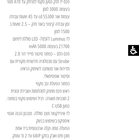
פנס יד חזק נטען טקטי למרחק עד 470 מטר
בעצמה 3000 לומן
עצמת אור 55300 cd עד 45 שעות עבודה
זמן עבודה קיצוני באור חזק – 2.5 שעות ב
1500 לומן
לד LED -70SFT Luminus סוללת ליתיום
21700 בעצמה 5000 mAh
פנס הלם – כפתור סינוור מיידי דור 2.0
Strobe עם טכנולוגיה חדשנית מקורית עם
תדירות אור משתנה לשיתוק הראיה
וסינוור אופטימאלי.
כפתור הפעלת זנב טקטי
ראש פנס מחוזק למהלומות ושבירת זכוכית
2 תוכניות תאורה: רגיל ושימוש טקטי בטחוני.
נטען C-USB
לד אינידקטור מצב סוללה. מנגנון הגנה אנטי
אימפקט בשימוש בנשק
הפעלה נוחה וקלה ארגונומית ביד אחת
מוגן מים ואבק בתקן 68IP עד 2 מ' עומק