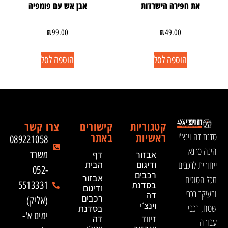
את חפירה הישרדות
אבן אש עם פומפיה
₪
99.00
₪
49.00
הוספה לסל
הוספה לסל
קטגוריות
קישורים
צרו קשר
ראשיות
באתר
סדנת דה וינצ'י
089221058
הינה סדנא
אבזור
דף
משרד
ייחודית לרכבים
ודיגום
הבית
052-
רכבים
אבזור
מכל הסוגים
בסדנת
5513331
ודיגום
ובעיקר רכבי
דה
רכבים
(אליק)
וינצ׳י
שטח, רכבי
בסדנת
ימים א'-
זיווד
דה
עבודה