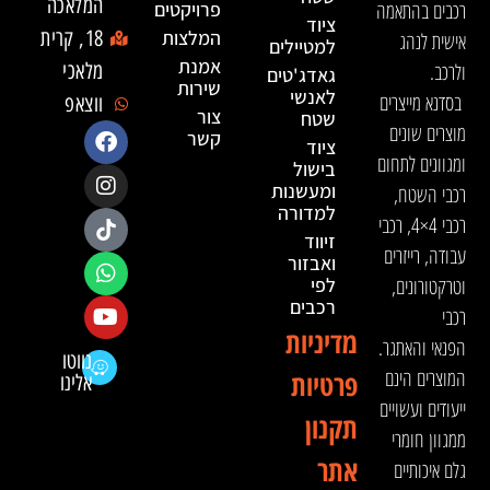
המלאכה
רכבים בהתאמה
פרויקטים
ציוד
המלצות
18, קרית
אישית לנהג
למטיילים
אמנת
ולרכב.
מלאכי
גאדג'טים
שירות
לאנשי
בסדנא מייצרים
ווצאפ
צור
שטח
מוצרים שונים
קשר
ציוד
ומגוונים לתחום
בישול
ומעשנות
רכבי השטח,
למדורה
רכבי 4×4, רכבי
זיווד
עבודה, רייזרים
ואבזור
וטרקטורונים,
לפי
רכבים
רכבי
מדיניות
הפנאי והאתגר.
נווטו
המוצרים הינם
פרטיות
אלינו
ייעודים ועשויים
תקנון
ממגוון חומרי
אתר
גלם איכותיים