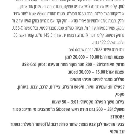
לומן. קליפ נשיאה מובנה לנשיאת כיס עמוקה, חגורה ותיקים. זיכרון אור אחרון.
אינדיקטור מצב סוללה. מתג נעילת הפעלה. פטנט תאורה True Vision לאור אחיד
וחלק. מבנה CNC אלומיניום אחיד ומלא – חזק וקל. אטום למים בתקן IP68 עד 2 מ'
עומק. עמיד בנפילות עד 1 מ'. חבילה כוללת: פנס, מצבר פנימי, כבל טעינה USB-C,
נרתיק נשיאה, קליפ חיבור לחגורה, רצועת יד. אורך: 145.5 מ"מ. קוטר ראש: 50
מ"מ. משקל: 422 גרם.
זוכה פרס עיצוב red dot winner 2022
עוצמת תאורה:10,001 – 20,000 לומן
מרחק תאורה:201 – 300 מטר מקור מתח וטעינה :נטען USB-Ccd
עצמת אור:15,001 – 30,000 cdסוג
סוללה: מצבר ליתיום פנימי מתאים
לפעילויות: שמירה וסיור, חיפוש והצלה, ציידים, לרכב, צבא, ביטחון,
טקטי,
צילום משך הפעלה מקסימלי:3:01 – 50 שעות
משקל:351 – 500 גרם מידת ראש הפנס:50 מ"ממצבים מיוחדים: סנוור
STROBE
צבעי אור:אור לבן צבע מוצר: שחור סדרת דגם:TMכפתור הפעלה: כפתור
זנב טקטי