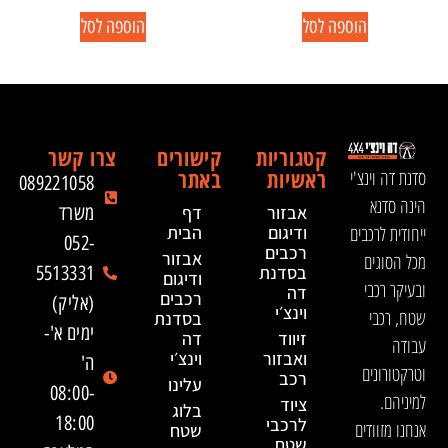
הוספה לסל
הוספה לסל
קטגוריות
קישורים
צרו קשר
ראשיות
באתר
סדנת דה וינצ'י
089221058
הינה סדנא
אבזור
דף
משרד
ייחודית לרכבים
ודיגום
הבית
052-
רכבים
אבזור
מכל הסוגים
בסדנת
5513331
ודיגום
ובעיקר רכבי
דה
רכבים
(אליק)
וינצ׳י
שטח, רכבי
בסדנת
ימים א'-
זיווד
דה
עבודה
ואבזור
וינצ׳י
ה'
וטרקטורונים
רכב
עלינו
08:00-
למיניהם.
ציוד
בלוג
18:00
לרכבי
אנחנו מזוודים
שטח
שטח