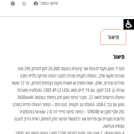
שיתוף המוצר:
תיאור
תיאור
פנס יד נטען טקטי להצפת אור קיצונית בעצמה 20,000 לומן למרחק 290 מטר.
מערכת פוקוס אלק', הפעלה טקטית מהירה למצבי הצפה וסריקה כללית רחבה
(חדרים סגורים, אולם, שטח פתוח) או תאורת פוקוס נקודתית למרחק. עד 13 שעות
עבודה (ב 320 לומן). עם 19 לדים מסוג CREE XP-L2 LEDs. טכנולוגיה ומערכת
הפעלה חדשנית למאה 22. מצבר פנימי נטען חזק במיוחד בעוצמה 9600mAh.
נטען עם כבל USB-C. הפעלת זנב טקטית. פנס הלם – כפתור הפעלה מידית בטורבו
(20 אלף לומן) או STROBE – כפתור סינוור מיידי דור 2.0 Strobe בטכנולוגיה
חדשנית מקורית עם תדירות אור רנדומאלי וסינוור חזק לשיתוק ראיית היריב להגנה
עצמית והרתעה.
4 רמות עוצמה. 2 מצבי זום: מיקוד למרחק 1200 לומן / הצפה לטווח רחב 1800