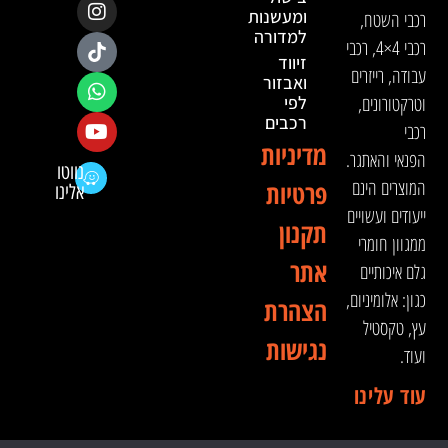
ומעשנות
רכבי השטח,
למדורה
רכבי 4×4, רכבי
זיווד
עבודה, רייזרים
ואבזור
וטרקטורונים,
לפי
רכבים
רכבי
מדיניות
הפנאי והאתגר.
נווטו
המוצרים הינם
פרטיות
אלינו
ייעודים ועשויים
תקנון
ממגוון חומרי
אתר
גלם איכותיים
כגון: אלומיניום,
הצהרת
עץ, טקסטיל
נגישות
ועוד.
עוד עלינו