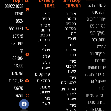
ראשיות
באתר
סדנת דה וינצ'י
089221058
הינה סדנא
אבזור
דף
משרד
ייחודית לרכבים
ודיגום
הבית
052-
רכבים
אבזור
מכל הסוגים
בסדנת
5513331
ודיגום
ובעיקר רכבי
דה
רכבים
(אליק)
וינצ׳י
שטח, רכבי
בסדנת
ימים א'-
זיווד
דה
עבודה
ואבזור
וינצ׳י
ה'
וטרקטורונים
רכב
עלינו
08:00-
למיניהם.
ציוד
בלוג
18:00
לרכבי
אנחנו מזוודים
שטח
שטח
המלאכה
רכבים בהתאמה
פרויקטים
ציוד
המלצות
18, קרית
אישית לנהג
למטיילים
אמנת
ולרכב.
מלאכי
גאדג'טים
שירות
לאנשי
בסדנא מייצרים
ווצאפ
צור
שטח
מוצרים שונים
קשר
ציוד
ומגוונים לתחום
בישול