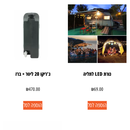
נורת LED לתליה
ג'ריקו 20 ליטר + ברז
₪
470.00
₪
69.00
הוספה לסל
הוספה לסל