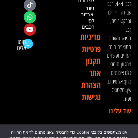
למדורה
רכבי 4×4, רכבי
זיווד
עבודה, רייזרים
ואבזור
וטרקטורונים,
לפי
רכבים
רכבי
מדיניות
הפנאי והאתגר.
נווטו
המוצרים הינם
פרטיות
אלינו
ייעודים ועשויים
תקנון
ממגוון חומרי
אתר
גלם איכותיים
כגון: אלומיניום,
הצהרת
עץ, טקסטיל
נגישות
ועוד.
עוד עלינו
אנו משתמשים בקובצי Cookie כדי להבטיח שאנו נותנים לך את החוויה
© 2024 כל הזכויות שמורות לדה וינצ'י - הסדנא לאבזור