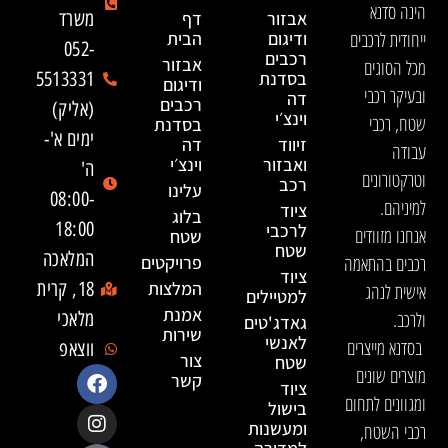
הינה סדנא
אבזור
דף
משרד
ייחודית לרכבים
ודיגום
הבית
052-
רכבים
אבזור
מכל הסוגים
בסדנת
5513331
ודיגום
ובעיקר רכבי
דה
רכבים
(אליק)
וינצ׳י
שטח, רכבי
בסדנת
ימים א'-
זיווד
דה
עבודה
ואבזור
וינצ׳י
ה'
וטרקטורונים
רכב
עלינו
08:00-
למיניהם.
ציוד
בלוג
18:00
לרכבי
אנחנו מזוודים
שטח
שטח
המלאכה
רכבים בהתאמה
פרויקטים
ציוד
המלצות
18, קרית
אישית לנהג
למטיילים
אמנת
ולרכב.
מלאכי
גאדג'טים
שירות
לאנשי
בסדנא מייצרים
ווצאפ
צור
שטח
מוצרים שונים
קשר
ציוד
ומגוונים לתחום
בישול
ומעשנות
רכבי השטח,