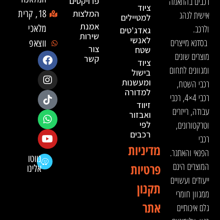
רכבים בהתאמה
פרויקטים
ציוד
המלצות
18, קרית
אישית לנהג
למטיילים
אמנת
ולרכב.
מלאכי
גאדג'טים
שירות
לאנשי
בסדנא מייצרים
ווצאפ
צור
שטח
מוצרים שונים
קשר
ציוד
ומגוונים לתחום
בישול
ומעשנות
רכבי השטח,
למדורה
רכבי 4×4, רכבי
זיווד
עבודה, רייזרים
ואבזור
וטרקטורונים,
לפי
רכבים
רכבי
מדיניות
הפנאי והאתגר.
נווטו
המוצרים הינם
פרטיות
אלינו
ייעודים ועשויים
תקנון
ממגוון חומרי
אתר
גלם איכותיים