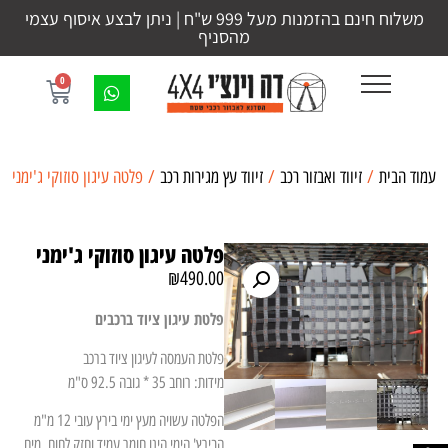
משלוח חינם בהזמנות מעל 999 ש"ח | ניתן לבצע איסוף עצמי
מהסניף
0
עמוד הבית
/
זיווד ואבזור רכב
/
זיווד עץ מגירות רכב
/ פלטה עיגון סוזוקי ג'ימני
פלטה עיגון סוזוקי ג'ימני
₪
490.00
פלטת עיגון ציוד ברכבים
פלטת העמסה לעיגון ציוד ברכב
מידות: רוחב 35 * גובה 92.5 ס"מ
הפלטה עשויה מעץ ימי בירץ עובי 12 מ"מ
הבירץ' הימי הינו חומר עמיד וחזק לחום, מים,