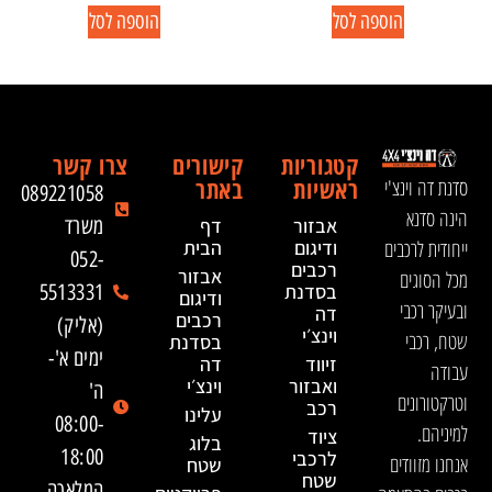
הוספה לסל
הוספה לסל
קטגוריות
קישורים
צרו קשר
ראשיות
באתר
סדנת דה וינצ'י
089221058
הינה סדנא
אבזור
דף
משרד
ייחודית לרכבים
ודיגום
הבית
052-
רכבים
אבזור
מכל הסוגים
בסדנת
5513331
ודיגום
ובעיקר רכבי
דה
רכבים
(אליק)
וינצ׳י
שטח, רכבי
בסדנת
ימים א'-
זיווד
דה
עבודה
ואבזור
וינצ׳י
ה'
וטרקטורונים
רכב
עלינו
08:00-
למיניהם.
ציוד
בלוג
18:00
לרכבי
אנחנו מזוודים
שטח
שטח
המלאכה