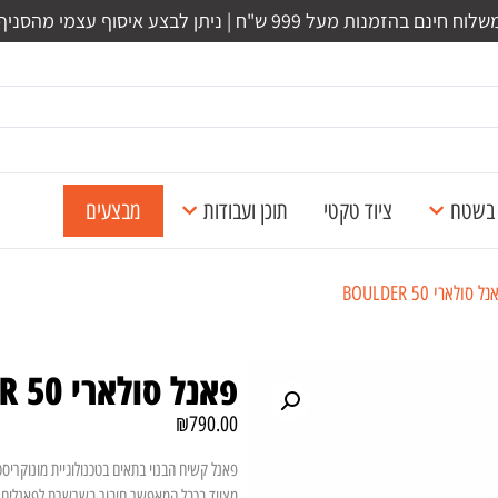
לוח חינם בהזמנות מעל 999 ש"ח | ניתן לבצע איסוף עצמי מהסניף
ל בשטח
ציוד טקטי
תוכן ועבודות
מבצעים
ולארי BOULDER 50
פאנל סולארי BOULDER 50
₪
790.00
פאנל קשיח הבנוי בתאים בטכנולוגיית מונוקריסט
מצויד בכבל המאפשר חיבור בשרשרת לפאנלים 