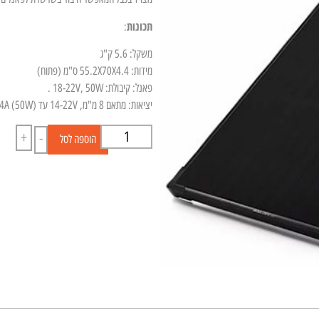
תכונות
:
משקל: 5.6 ק"ג
מידות: 55.2X70X4.4 ס"מ (פתוח)
פאנל: קיבולת: 18-22V, 50W .
יציאות: מתאם 8 מ"מ, 14-22V עד (4A (50W
+
-
הוספה לסל