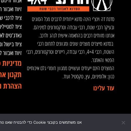
אבזור ודיגום 
זיווד ואבזור ר
ציוד לרכבי ש
סדנת דה וינצ'י הינה סדנא ייחודית לרכבים מכל הסוגים
ציוד למטיילי
ובעיקר רכבי שטח, רכבי עבודה וטרקטורונים למיניהם.
אנחנו מזוודים רכבים בהתאמה אישית לנהג ולרכב.
גאדג'טים לא
בסדנא מייצרים מוצרים שונים ומגוונים לתחום רכבי
ציוד בישול ו
השטח, רכבי 4×4, רכבי עבודה, רייזרים וטרקטורונים, רכבי
זיווד ואבזור 
הפנאי והאתגר.
מדיניות 
המוצרים הינם ייעודים ועשויים ממגוון חומרי גלם איכותיים
תקנון את
כגון: אלומיניום, עץ, טקסטיל ועוד.
הצהרת נ
עוד עלינו
אנו משתמשים בקובצי Cookie כדי להבטיח שאנו נותנים לך את החוויה הטובה ביותר באתר שלנו. המשך השימוש באתר זה מחייב שימוש בקבצי Cookie.
© 2024 כל הזכויות שמורות לדה וינצ'י - הסדנא לאבזור רכבי שטח