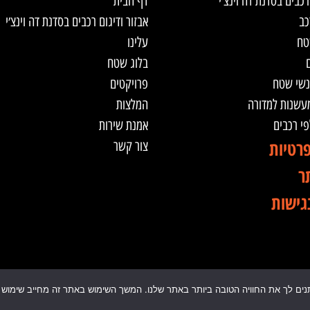
רכבים בסדנת דה וינצ׳י
דף הבית
כב
אבזור ודיגום רכבים בסדנת דה וינצ׳י
טח
עלינו
ם
בלוג שטח
נשי שטח
פרויקטים
מעשנות למדורה
המלצות
לפי רכבים
אמנת שירות
פרטיות
צור קשר
ר
גישות