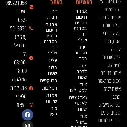
ראשיות
באתר
סדנת דה וינצ'י
089221058
הינה סדנא
אבזור
דף
משרד
ייחודית לרכבים
ודיגום
הבית
052-
רכבים
אבזור
מכל הסוגים
בסדנת
5513331
ודיגום
ובעיקר רכבי
דה
רכבים
(אליק)
וינצ׳י
שטח, רכבי
בסדנת
ימים א'-
זיווד
דה
עבודה
ואבזור
וינצ׳י
ה'
וטרקטורונים
רכב
עלינו
08:00-
למיניהם.
ציוד
בלוג
18:00
לרכבי
אנחנו מזוודים
שטח
שטח
המלאכה
רכבים בהתאמה
פרויקטים
ציוד
המלצות
18, קרית
אישית לנהג
למטיילים
אמנת
ולרכב.
מלאכי
גאדג'טים
שירות
לאנשי
בסדנא מייצרים
ווצאפ
צור
שטח
מוצרים שונים
קשר
ציוד
ומגוונים לתחום
בישול