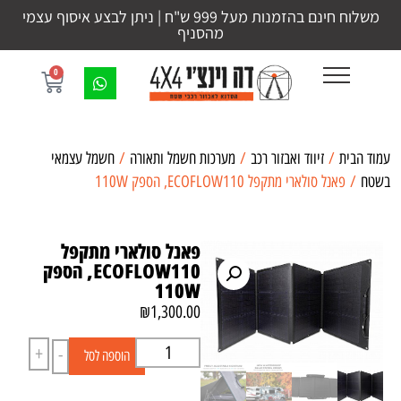
משלוח חינם בהזמנות מעל 999 ש"ח | ניתן לבצע איסוף עצמי
מהסניף
0
עמוד הבית
/
זיווד ואבזור רכב
/
מערכות חשמל ותאורה
/
חשמל עצמאי
בשטח
/ פאנל סולארי מתקפל ECOFLOW110, הספק 110W
פאנל סולארי מתקפל
ECOFLOW110, הספק
110W
₪
1,300.00
+
-
הוספה לסל