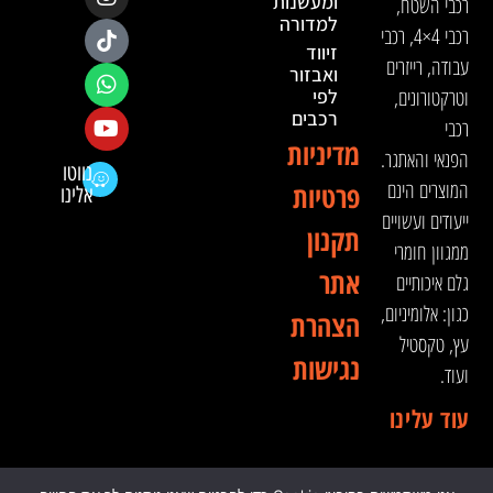
ומעשנות
רכבי השטח,
למדורה
רכבי 4×4, רכבי
זיווד
עבודה, רייזרים
ואבזור
וטרקטורונים,
לפי
רכבים
רכבי
מדיניות
הפנאי והאתגר.
נווטו
המוצרים הינם
פרטיות
אלינו
ייעודים ועשויים
תקנון
ממגוון חומרי
אתר
גלם איכותיים
כגון: אלומיניום,
הצהרת
עץ, טקסטיל
נגישות
ועוד.
עוד עלינו