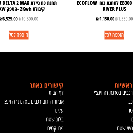
תא הרחבה EB300 לתחנת כוח ECOFLOW
תחנת כח ניידת  2 MAX
RIVER PLUS
קיבולת 2Kwh -הספק 2.4KW
₪
6,525.00
₪
1,150.00
₪
10,500.00
₪
1,550.00
הוספה לסל
הוספה לסל
ראשיות
קישורים באתר
רכבים בסדנת דה וינצ׳י
דף הבית
כב
אבזור ודיגום רכבים בסדנת דה וינצ׳י
טח
עלינו
ם
בלוג שטח
נשי שטח
פרויקטים