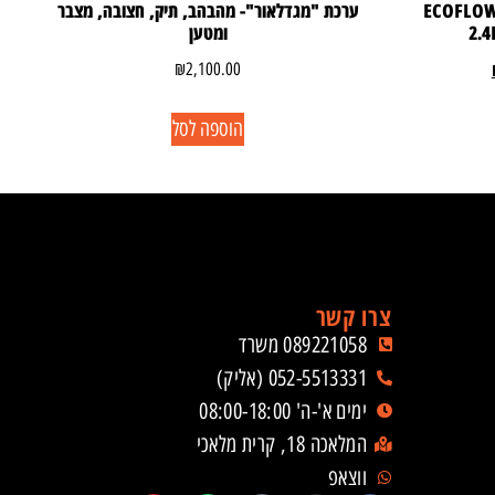
ECOFLOW DELTA
ערכת "מגדלאור"- מהבהב, תיק, חצובה, מצבר
ומטען
₪
2,100.00
הוספה לסל
צרו קשר
089221058 משרד
052-5513331 (אליק)
ימים א'-ה' 08:00-18:00
המלאכה 18, קרית מלאכי
ווצאפ