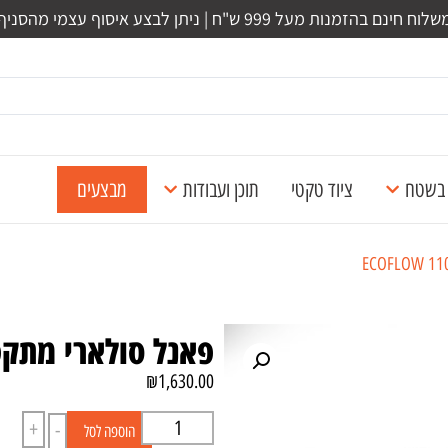
לוח חינם בהזמנות מעל 999 ש"ח | ניתן לבצע איסוף עצמי מהסניף
ל בשטח
ציוד טקטי
תוכן ועבודות
מבצעים
פאנל סולארי מתקפל OW 110W PANEL
₪
1,630.00
+
-
הוספה לסל