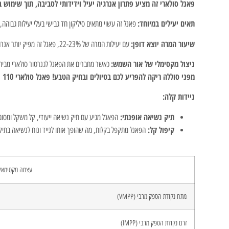
פאנל סולארי זה מציע פתרון אנרגיה יעיל וידידותי לסביבה, תוך שימוש
תאים יעילים במיוחד:
פאנל זה עשוי מתאים סיליקון חד גבישי בעלי יעילות גבוה
שיעור המרה יוצא דופן:
עם יעילות המרה של 22-23%, פאנל זה מפיק יותר אנרגיה מכל תא, ומאפשר לכם להטעין את המכשירים שלכם מהר יותר.
ניצול מקסימלי של אור השמש:
כאשר מחברים את הפאנל לגנרטור סולארי מבית EcoFlow, אלגוריתם MPPT (Maximum Power Point Tracking) מתאים באופן אוטומטי את זרם החשמל ואת המתח, ומבטיח אספקת חשמל יציבה ומתמ
מפני סוללה ריקה להפריע לכם בטיולים ובחיק הטבע! פאנל סולארי 110 וואט מבית EcoFlow יספק לכם שקט נפשי ופתרון אנרגיה יעיל ונקי בכל מקום בו תהיו.
ניידות קלה:
תיק נשיאה אופנתי:
הפאנל מגיע עם תיק נשיאה ייעודי, קל משקל ומסוגנ
קיפול קל:
הפאנל מתקפל בקלות, מה שהופך אותו לנייד ונוח לנשיאה בתיק ג
עצמה מקסימאל
מתח נקודת הספק מרבי (VMPP)
זרם נקודת הספק מרבי (IMPP)