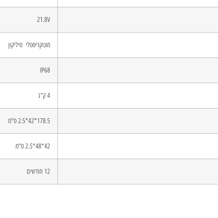
21.8V
מונוקריסטלי סיליקון
IP68
4 ק"ג
178.5*42*2.5 ס"מ
42*48*2.5 ס"מ
12 חודשים