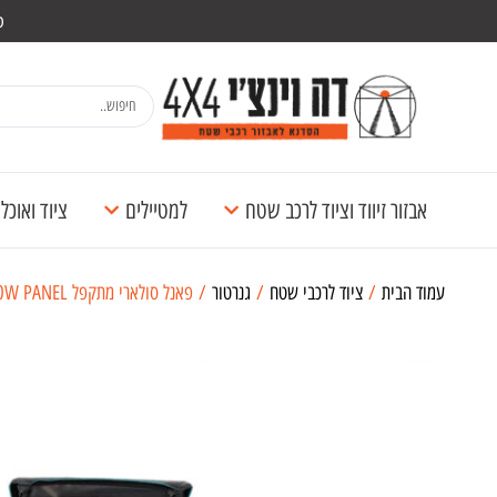
מש
אבזור זיווד וציוד לרכב שטח
למטיילים
ציוד ואוכ
עמוד הבית
/
ציוד לרכבי שטח
/
גנרטור
/ פאנל סולארי מתקפל ECOFLOW 110W PANEL