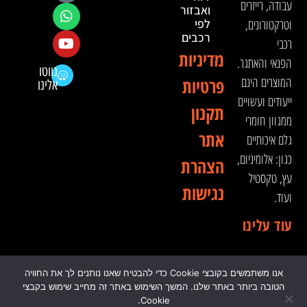
עבודה, רייזרים
ואבזור
וטרקטורונים,
לפי
רכבים
רכבי
מדיניות
הפנאי והאתגר.
נווטו
המוצרים הינם
פרטיות
אלינו
ייעודים ועשויים
תקנון
ממגוון חומרי
אתר
גלם איכותיים
כגון: אלומיניום,
הצהרת
עץ, טקסטיל
נגישות
ועוד.
עוד עלינו
אנו משתמשים בקובצי Cookie כדי להבטיח שאנו נותנים לך את החוויה
© 2024 כל הזכויות שמורות לדה וינצ'י - הסדנא לאבזור
הטובה ביותר באתר שלנו. המשך השימוש באתר זה מחייב שימוש בקבצי
רכבי שטח
Cookie.