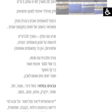
רוחב 20 Xאורך 40 X עומק 5 ס"מ
תיק מודולרי איכותי למגוון שימושים.
ניצמד למשטחים שונים בעזרת צמדן
ומאפשר השמה של תאים במקומות שונים .
מגיע עם צמדן – באורך 120ס"מ
להשמה על מגוון משטחים: זכוכית,
אלומיניום, עץ כו' (משטחים אטומים)
צורה מלבנית עם מכסה.
בד אולי 600 איכותי מאוד
בד קל משקל
חומר דוחה מים ואטום לאבק.
צבעים במלאי:
כחול נייבי , אפור, חול,
שחור, ירקרק, אדום, צהוב, כתום.
*יש אפשרות לייצור מכל חומר
וכל צבע לפי
דרישה בהזמנות גדולות .(קנבס, שמשונית,