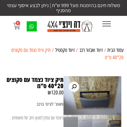
משלוח חינם בהזמנות מעל 999 ש"ח | ניתן לבצע איסוף עצמי
מהסניף
0
עמוד הבית
/
זיווד ואבזור רכב
/
זיווד טקסטיל
/ תיק ציוד נצמד עם סקוצים
20*40 ס"מ
תיק ציוד נצמד עם סקוצים
20*40 ס"מ
₪
120.00
פאוצ' לציוד ברכב
ניצמד עם צמדן למגוון רחב של משטחים .