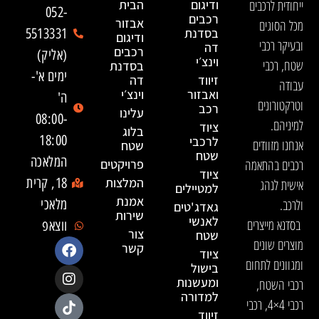
ייחודית לרכבים
ודיגום
הבית
052-
רכבים
אבזור
מכל הסוגים
בסדנת
5513331
ודיגום
ובעיקר רכבי
דה
רכבים
(אליק)
וינצ׳י
שטח, רכבי
בסדנת
ימים א'-
זיווד
דה
עבודה
ואבזור
וינצ׳י
ה'
וטרקטורונים
רכב
עלינו
08:00-
למיניהם.
ציוד
בלוג
18:00
לרכבי
אנחנו מזוודים
שטח
שטח
המלאכה
רכבים בהתאמה
פרויקטים
ציוד
המלצות
18, קרית
אישית לנהג
למטיילים
אמנת
ולרכב.
מלאכי
גאדג'טים
שירות
לאנשי
בסדנא מייצרים
ווצאפ
צור
שטח
מוצרים שונים
קשר
ציוד
ומגוונים לתחום
בישול
ומעשנות
רכבי השטח,
למדורה
רכבי 4×4, רכבי
זיווד