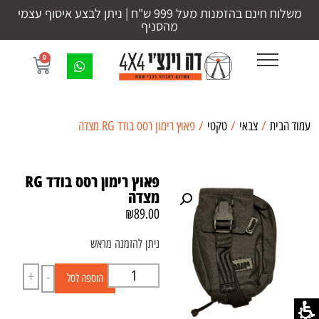
משלוח חינם בהזמנות מעל 999 ש"ח | ניתן לבצע איסוף עצמי
מהסניף
0
עמוד הבית
/
צבאי
/
טקטי
/ פאוץ רימון רסס בודד RG מצדה
פאוץ רימון רסס בודד RG
מצדה
₪
89.00
ניתן להזמנה מראש
+
-
הוספה לסל