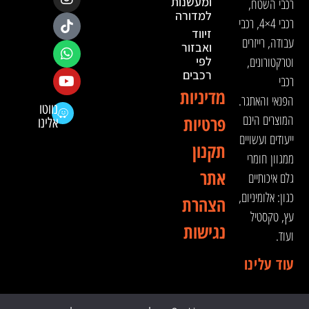
ומעשנות
רכבי השטח,
למדורה
רכבי 4×4, רכבי
זיווד
עבודה, רייזרים
ואבזור
וטרקטורונים,
לפי
רכבים
רכבי
מדיניות
הפנאי והאתגר.
נווטו
המוצרים הינם
פרטיות
אלינו
ייעודים ועשויים
תקנון
ממגוון חומרי
אתר
גלם איכותיים
כגון: אלומיניום,
הצהרת
עץ, טקסטיל
נגישות
ועוד.
עוד עלינו