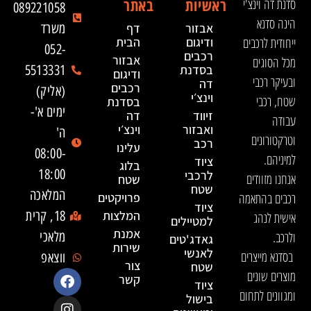
ראשיות
באתר
סדנת דה וינצ'י
089221058
הינה סדנא
אבזור
דף
משרד
ייחודית לרכבים
ודיגום
הבית
052-
רכבים
אבזור
מכל הסוגים
בסדנת
5513331
ודיגום
ובעיקר רכבי
דה
רכבים
(אליק)
וינצ׳י
שטח, רכבי
בסדנת
ימים א'-
זיווד
דה
עבודה
ואבזור
וינצ׳י
ה'
וטרקטורונים
רכב
עלינו
08:00-
למיניהם.
ציוד
בלוג
18:00
לרכבי
אנחנו מזוודים
שטח
שטח
המלאכה
רכבים בהתאמה
פרויקטים
ציוד
המלצות
18, קרית
אישית לנהג
למטיילים
אמנת
ולרכב.
מלאכי
גאדג'טים
שירות
לאנשי
בסדנא מייצרים
ווצאפ
צור
שטח
מוצרים שונים
קשר
ציוד
ומגוונים לתחום
בישול