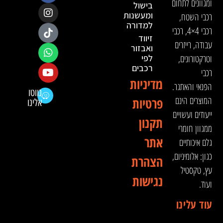
ומגוונים לתחום
בישול
ומעשנות
רכבי השטח,
למדורה
רכבי 4×4, רכבי
זיווד
עבודה, רייזרים
ואבזור
וטרקטורונים,
לפי
רכבים
רכבי
מדיניות
הפנאי והאתגר.
נווטו
המוצרים הינם
פרטיות
אלינו
ייעודים ועשויים
תקנון
ממגוון חומרי
אתר
גלם איכותיים
כגון: אלומיניום,
הצהרת
עץ, טקסטיל
נגישות
ועוד.
עוד עלינו