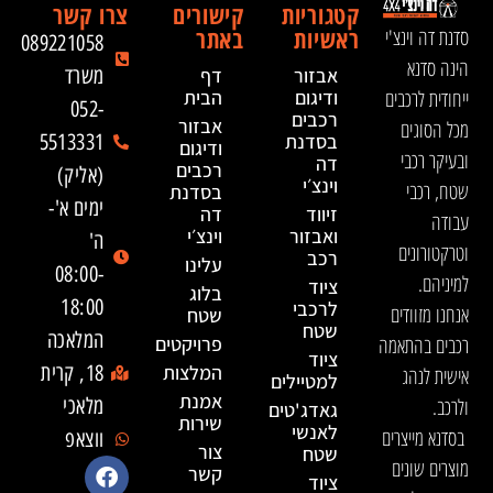
קטגוריות
קישורים
צרו קשר
ראשיות
באתר
סדנת דה וינצ'י
089221058
הינה סדנא
אבזור
דף
משרד
ייחודית לרכבים
ודיגום
הבית
052-
רכבים
אבזור
מכל הסוגים
בסדנת
5513331
ודיגום
ובעיקר רכבי
דה
רכבים
(אליק)
וינצ׳י
שטח, רכבי
בסדנת
ימים א'-
זיווד
דה
עבודה
ואבזור
וינצ׳י
ה'
וטרקטורונים
רכב
עלינו
08:00-
למיניהם.
ציוד
בלוג
18:00
לרכבי
אנחנו מזוודים
שטח
שטח
המלאכה
רכבים בהתאמה
פרויקטים
ציוד
המלצות
18, קרית
אישית לנהג
למטיילים
אמנת
ולרכב.
מלאכי
גאדג'טים
שירות
לאנשי
בסדנא מייצרים
ווצאפ
צור
שטח
מוצרים שונים
קשר
ציוד