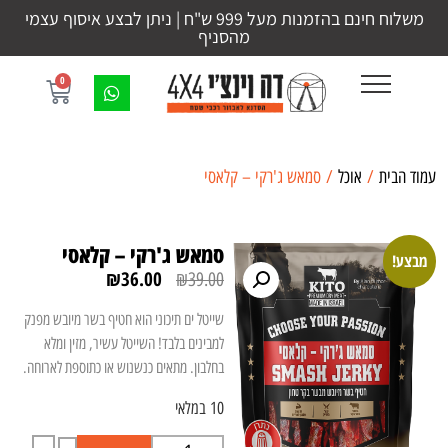
משלוח חינם בהזמנות מעל 999 ש"ח | ניתן לבצע איסוף עצמי
מהסניף
0
עמוד הבית
/
אוכל
/ סמאש ג'רקי – קלאסי
סמאש ג'רקי – קלאסי
מבצע!
₪
36.00
₪
39.00
שייטל ים תיכוני הוא חטיף בשר מיובש מפנק
למבינים בלבד! השייטל עשיר, מזין ומלא
בחלבון. מתאים כנשנוש או כתוספת לארוחה.
10 במלאי