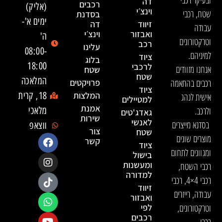
דה
רכבים
(אליק)
וינצ׳י
שטח, רכבי
בסדנת
ימים א'-
זיווד
דה
עבודה
ואבזור
וינצ׳י
ה'
וטרקטורונים
רכב
עלינו
08:00-
למיניהם.
ציוד
בלוג
18:00
לרכבי
אנחנו מזוודים
שטח
שטח
המלאכה
רכבים בהתאמה
פרויקטים
ציוד
המלצות
18, קרית
אישית לנהג
למטיילים
אמנת
ולרכב.
מלאכי
גאדג'טים
שירות
לאנשי
בסדנא מייצרים
ווצאפ
צור
שטח
מוצרים שונים
קשר
ציוד
ומגוונים לתחום
בישול
ומעשנות
רכבי השטח,
למדורה
רכבי 4×4, רכבי
זיווד
עבודה, רייזרים
ואבזור
וטרקטורונים,
לפי
רכבים
רכבי