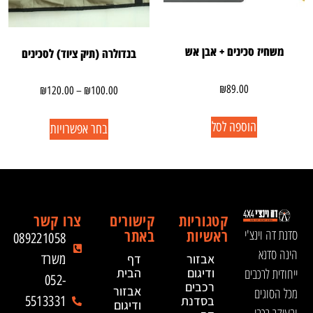
משחיז סכינים + אבן אש
בנדולרה (תיק ציוד) לסכינים
₪
89.00
₪
120.00
–
₪
100.00
הוספה לסל
בחר אפשרויות
קטגוריות
קישורים
צרו קשר
ראשיות
באתר
סדנת דה וינצ'י
089221058
הינה סדנא
אבזור
דף
משרד
ייחודית לרכבים
ודיגום
הבית
052-
רכבים
אבזור
מכל הסוגים
בסדנת
5513331
ודיגום
ובעיקר רכבי