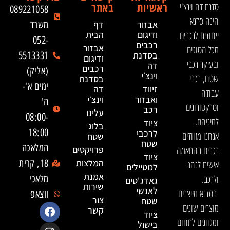
ראשיות
באתר
סדנת דה וינצ'י
089221058
הינה סדנא
אבזור
דף
משרד
ייחודית לרכבים
ודיגום
הבית
052-
רכבים
אבזור
מכל הסוגים
בסדנת
5513331
ודיגום
ובעיקר רכבי
דה
רכבים
(אליק)
וינצ׳י
שטח, רכבי
בסדנת
ימים א'-
זיווד
דה
עבודה
ואבזור
וינצ׳י
ה'
וטרקטורונים
רכב
עלינו
08:00-
למיניהם.
ציוד
בלוג
18:00
לרכבי
אנחנו מזוודים
שטח
שטח
המלאכה
רכבים בהתאמה
פרויקטים
ציוד
המלצות
18, קרית
אישית לנהג
למטיילים
אמנת
ולרכב.
מלאכי
גאדג'טים
שירות
לאנשי
בסדנא מייצרים
ווצאפ
צור
שטח
מוצרים שונים
קשר
ציוד
ומגוונים לתחום
בישול