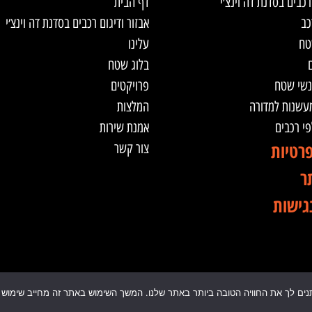
רכבים בסדנת דה וינצ׳י
דף הבית
כב
אבזור ודיגום רכבים בסדנת דה וינצ׳י
טח
עלינו
ם
בלוג שטח
נשי שטח
פרויקטים
מעשנות למדורה
המלצות
לפי רכבים
אמנת שירות
פרטיות
צור קשר
ר
גישות