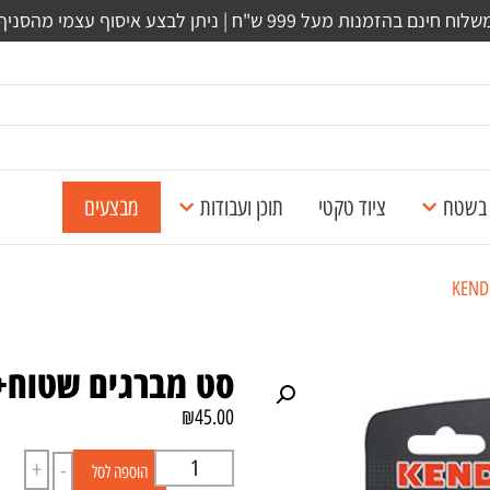
לוח חינם בהזמנות מעל 999 ש"ח | ניתן לבצע איסוף עצמי מהסניף
ל בשטח
ציוד טקטי
תוכן ועבודות
מבצעים
סט מברגים שטוח+6 PH יח ENDO
₪
45.00
+
-
הוספה לסל