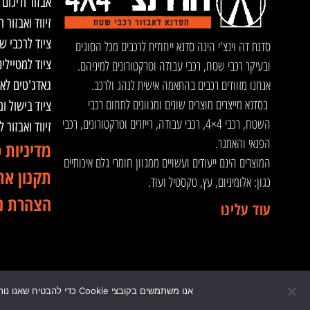
אבזור ודיגום 
זיווד ואבזור ר
ציוד לרכבי ש
סדנת דה וינצ'י הינה סדנא ייחודית לרכבים מכל הסוגים
ציוד למטיילי
ובעיקר רכבי שטח, רכבי עבודה וטרקטורונים למיניהם.
אנחנו מזוודים רכבים בהתאמה אישית לנהג ולרכב.
גאדג'טים לא
בסדנא מייצרים מוצרים שונים ומגוונים לתחום רכבי
ציוד בישול ו
השטח, רכבי 4×4, רכבי עבודה, רייזרים וטרקטורונים, רכבי
זיווד ואבזור 
הפנאי והאתגר.
מדיניות 
המוצרים הינם ייעודים ועשויים ממגוון חומרי גלם איכותיים
תקנון את
כגון: אלומיניום, עץ, טקסטיל ועוד.
הצהרת נ
עוד עלינו
אנו משתמשים בקובצי Cookie כדי להבטיח שאנו נותנים לך את החוויה הטובה ביותר באתר שלנו. המשך השימוש באתר זה מחייב שימוש בקבצי Cookie.
© 2024 כל הזכויות שמורות לדה וינצ'י - הסדנא לאבזור רכבי שטח