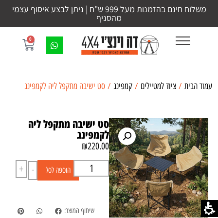
משלוח חינם בהזמנות מעל 999 ש"ח | ניתן לבצע איסוף עצמי
מהסניף
0
עמוד הבית
/
ציוד למטיילים
/
קמפינג
/ סט ישיבה מתקפל ליה לקמפינג
סט ישיבה מתקפל ליה
לקמפינג
₪
220.00
+
-
הוספה לסל
שיתוף המוצר: