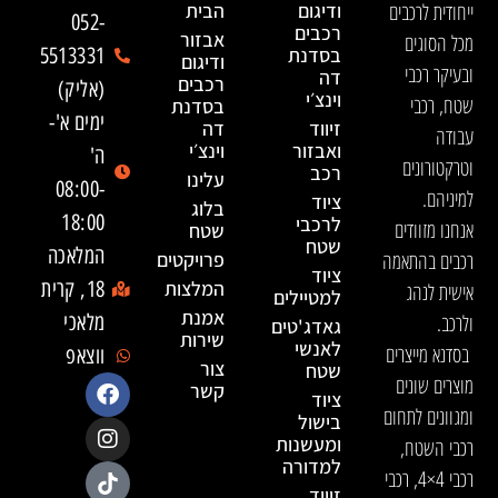
ייחודית לרכבים
ודיגום
הבית
052-
רכבים
אבזור
מכל הסוגים
בסדנת
5513331
ודיגום
ובעיקר רכבי
דה
רכבים
(אליק)
וינצ׳י
שטח, רכבי
בסדנת
ימים א'-
זיווד
דה
עבודה
ואבזור
וינצ׳י
ה'
וטרקטורונים
רכב
עלינו
08:00-
למיניהם.
ציוד
בלוג
18:00
לרכבי
אנחנו מזוודים
שטח
שטח
המלאכה
רכבים בהתאמה
פרויקטים
ציוד
המלצות
18, קרית
אישית לנהג
למטיילים
אמנת
ולרכב.
מלאכי
גאדג'טים
שירות
לאנשי
בסדנא מייצרים
ווצאפ
צור
שטח
מוצרים שונים
קשר
ציוד
ומגוונים לתחום
בישול
ומעשנות
רכבי השטח,
למדורה
רכבי 4×4, רכבי
זיווד