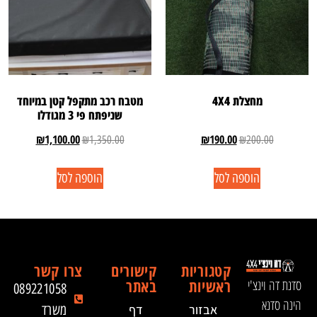
מחצלת 4X4
מטבח רכב מתקפל קטן במיוחד
שניפתח פי 3 מגודלו
₪
1,100.00
₪
190.00
₪
1,350.00
₪
200.00
הוספה לסל
הוספה לסל
קטגוריות
קישורים
צרו קשר
ראשיות
באתר
סדנת דה וינצ'י
089221058
הינה סדנא
אבזור
דף
משרד