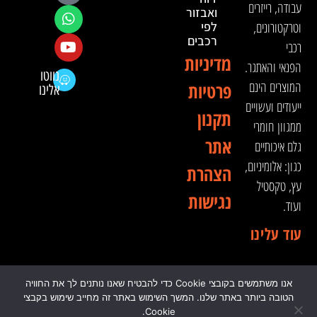
עבודה, רייזרים
ואבזור
וטרקטורונים,
לפי
רכבים
רכבי
מדיניות
הפנאי והאתגר.
נווטו
המוצרים הינם
פרטיות
אלינו
ייעודים ועשויים
תקנון
ממגוון חומרי
אתר
גלם איכותיים
כגון: אלומיניום,
הצהרת
עץ, טקסטיל
נגישות
ועוד.
עוד עלינו
אנו משתמשים בקובצי Cookie כדי להבטיח שאנו נותנים לך את החוויה
© 2024 כל הזכויות שמורות לדה וינצ'י - הסדנא לאבזור
הטובה ביותר באתר שלנו. המשך השימוש באתר זה מחייב שימוש בקבצי
רכבי שטח
Cookie.