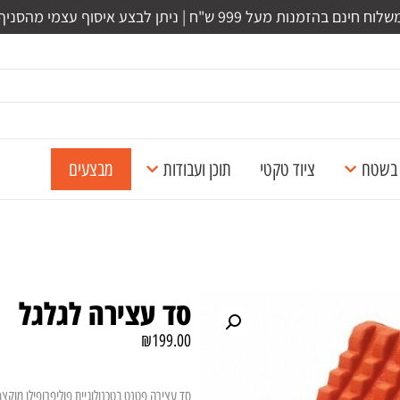
לוח חינם בהזמנות מעל 999 ש"ח | ניתן לבצע איסוף עצמי מהסניף
ל בשטח
ציוד טקטי
תוכן ועבודות
מבצעים
סד עצירה לגלגל
₪
199.00
סד עצירה
פטנט בטכנולוגיית פוליפרופילן מוקצף, עד 15 טון העמסה. מידות: 0