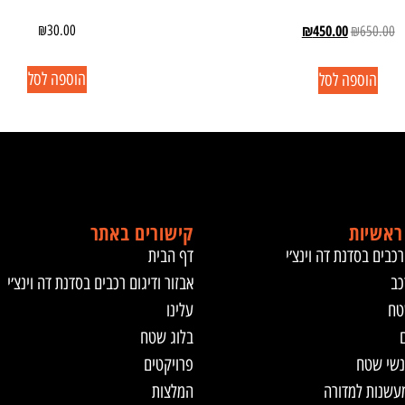
₪
450.00
₪
30.00
₪
650.00
הוספה לסל
הוספה לסל
ראשיות
קישורים באתר
רכבים בסדנת דה וינצ׳י
דף הבית
כב
אבזור ודיגום רכבים בסדנת דה וינצ׳י
טח
עלינו
ם
בלוג שטח
נשי שטח
פרויקטים
מעשנות למדורה
המלצות